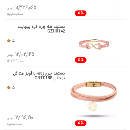
11,336,065
تومان
5%
11,932,700
دستبند طلا چرم گره بینهایت
GZH0142
5
12,102,145
تومان
5%
12,739,100
دستبند چرم زنانه با آویز طلا گل
توخالی GBT0188
5
7,296,190
تومان
5%
7,680,200