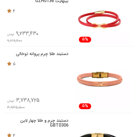
بینهایت GZH0136
4
9,233,430
تومان
5%
9,719,400
دستبند طلا چرم پروانه توخالی
5
3,738,725
تومان
5%
3,935,500
دستبند چرم و طلا چهار لاین
GBT0306
4