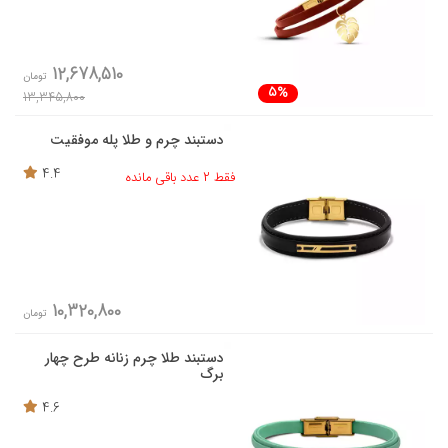
12,678,510
تومان
5%
13,345,800
دستبند چرم و طلا پله موفقیت
4.4
فقط 2 عدد باقی مانده
10,320,800
تومان
دستبند طلا چرم زنانه طرح چهار
برگ
4.6