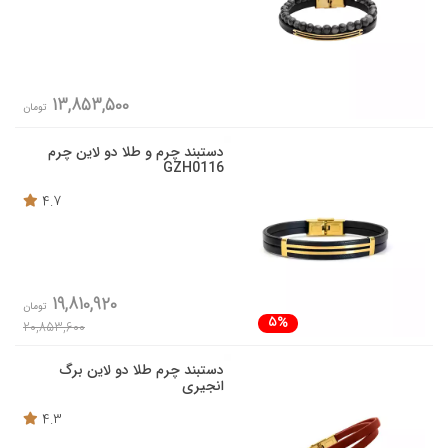
13,853,500
تومان
دستبند چرم و طلا دو لاین چرم
GZH0116
4.7
19,810,920
تومان
5%
20,853,600
دستبند چرم طلا دو لاین برگ
انجیری
4.3