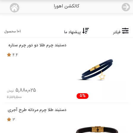
کالکشن اهورا
منو
18,755,000
قیمت هرگرم طلای 18 عیار:
تومان
صفحه اصلی
101 محصول
فیلتر
پیشنهاد ما
دستبند چرم طلا دو دور چرم ستاره
دسته بندی محصولات
4.4
نمایندگی ها
مجله روبی
5,880,025
تومان
درباره ما
5%
6,189,500
اعطای نمایندگی
دستبند طلا چرم مردانه طرح آجری
3
تماس با ما