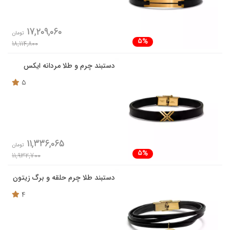
17,209,060
تومان
5%
18,114,800
دستبند چرم و طلا مردانه ایکس
5
11,336,065
تومان
5%
11,932,700
دستبند طلا چرم حلقه و برگ زیتون
4