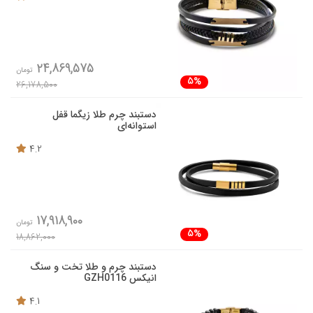
24,869,575
تومان
5%
26,178,500
دستبند چرم طلا زیگما قفل
استوانه‌ای
4.2
17,918,900
تومان
5%
18,862,000
دستبند چرم و طلا تخت و سنگ
انیکس GZH0116
4.1