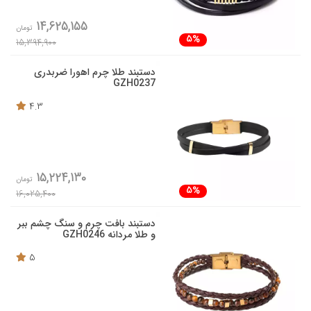
14,625,155
تومان
5%
15,394,900
دستبند طلا چرم اهورا ضربدری
GZH0237
4.3
15,224,130
تومان
5%
16,025,400
دستبند بافت چرم و سنگ چشم ببر
و طلا مردانه GZH0246
5