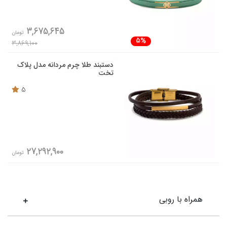
3,675,645
تومان
5%
3,869,100
دستبند طلا چرم مردانه مدل پلاک
تخت
5
27,292,900
تومان
همراه با روبی