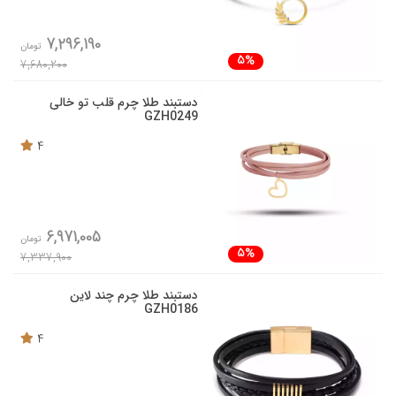
7,296,190
تومان
5%
7,680,200
دستبند طلا چرم قلب تو خالی
GZH0249
4
6,971,005
تومان
5%
7,337,900
دستبند طلا چرم چند لاین
GZH0186
4