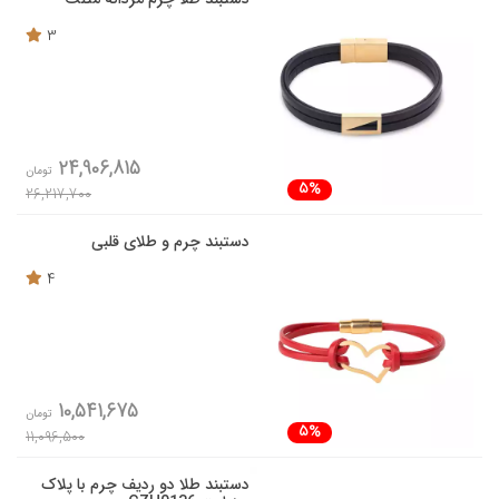
3
24,906,815
تومان
5%
26,217,700
دستبند چرم و طلای قلبی
4
10,541,675
تومان
5%
11,096,500
دستبند طلا دو ردیف چرم با پلاک