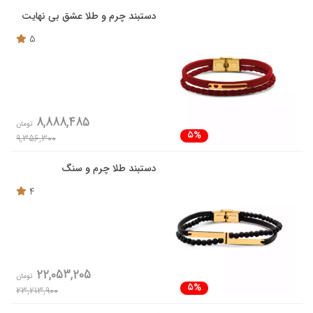
دستبند چرم و طلا عشق بی نهایت
5
8,888,485
تومان
5%
9,356,300
دستبند طلا چرم و سنگ
4
22,053,205
تومان
5%
23,213,900