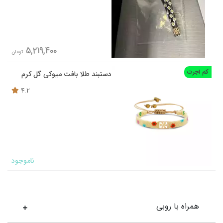
5,219,400
تومان
کم اجرت
دستبند طلا بافت میوکی گل کرم
4.2
ناموجود
همراه با روبی