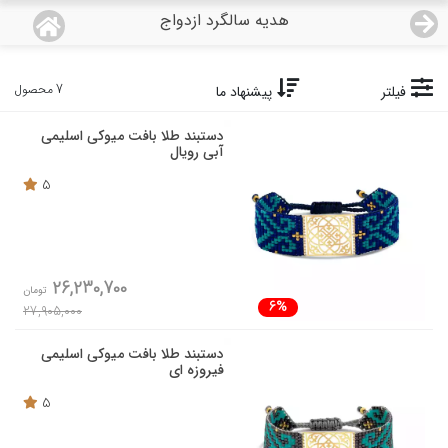
هدیه سالگرد ازدواج
منو
19,154,000
قیمت هرگرم طلای 18 عیار:
تومان
7 محصول
فیلتر
پیشنهاد ما
صفحه اصلی
دستبند طلا بافت میوکی اسلیمی
آبی رویال
دسته بندی محصولات
5
نمایندگی ها
مجله روبی
26,230,700
تومان
6%
27,905,000
درباره ما
دستبند طلا بافت میوکی اسلیمی
اعطای نمایندگی
فیروزه ای
5
تماس با ما