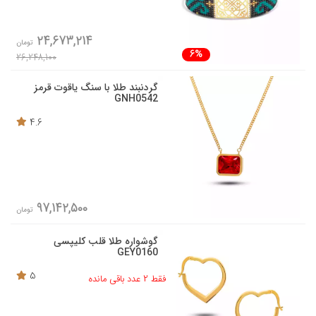
24,673,214
تومان
6%
26,248,100
گردنبند طلا با سنگ یاقوت قرمز
GNH0542
4.6
97,142,500
تومان
گوشواره طلا قلب کلیپسی
GEY0160
5
فقط 2 عدد باقی مانده