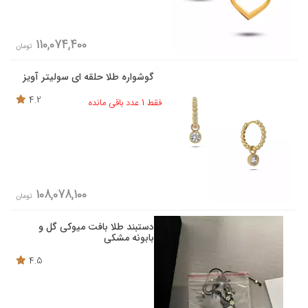
110,074,400
تومان
گوشواره طلا حلقه ای سولیتر آویز
4.2
فقط 1 عدد باقی مانده
108,078,100
تومان
دستبند طلا بافت میوکی گل و
بابونه مشکی
4.5