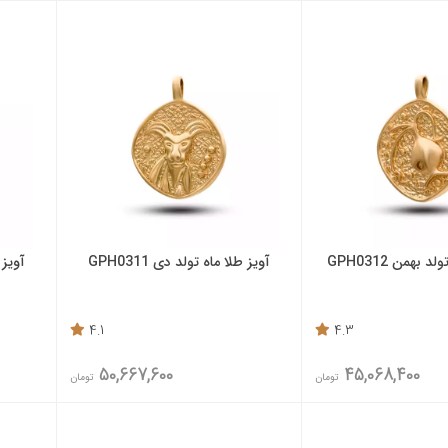
 بهمن GPH0312
آویز طلا ماه تولد دی GPH0311
آویز ط
4.1
4.3
50,667,600
45,068,400
تومان
تومان