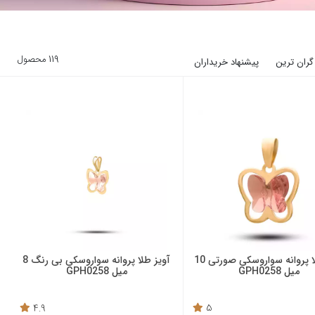
119 محصول
گران ترین
پیشنهاد خریداران
آویز طلا پروانه سواروسکی صورتی 10
آویز طلا پروانه سواروسکی بی رنگ 8
میل GPH0258
میل GPH0258
4.9
5