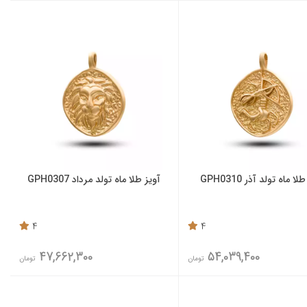
لا ماه تولد آذر GPH0310
آویز طلا ماه تولد مرداد GPH0307
4
4
47,662,300
54,039,400
تومان
تومان