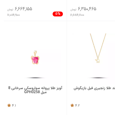
6,664,155
6,350,465
تومان
تومان
5%
7,014,900
6,684,700
ند طلا زنجیری فیل بازیگوش
آویز طلا پروانه سواروسکی سرخابی 8
میل GPH0258
4.1
4.2