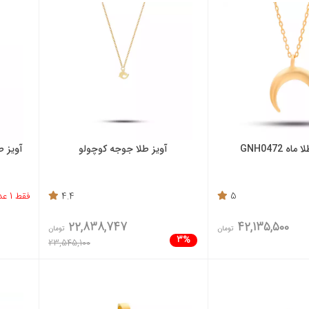
ه GNH0472
آویز طلا جوجه کوچولو
آویز طلا
5
4.4
فقط 1 عدد باقی مانده
22,838,747
42,135,500
تومان
تومان
3%
23,545,100