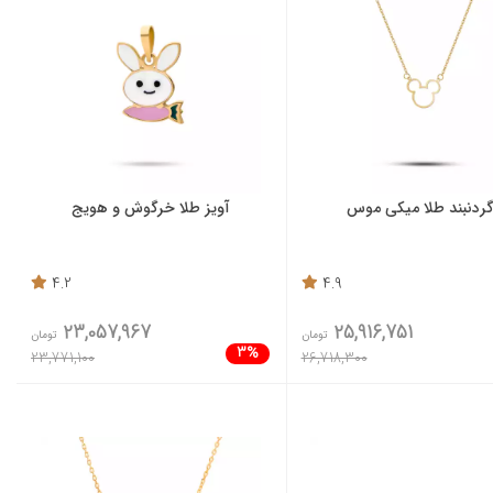
ردنبند طلا میکی موس
آویز طلا خرگوش و هویج
4.2
4.9
23,057,967
25,916,751
تومان
تومان
3%
23,771,100
26,718,300