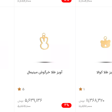
5%
6,684,700
6,704,400
ز طلا کوالا
آویز طلا خرگوش مینیمال
5
1
5,639,136
11,368,320
تومان
تومان
4%
5,874,100
11,842,000