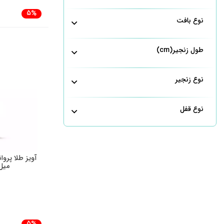
5%
نوع بافت
طول زنجیر(cm)
نوع زنجیر
نوع قفل
میل 0258