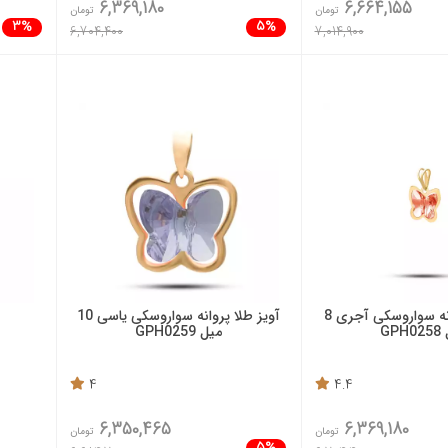
6,369,180
6,664,155
تومان
تومان
3%
5%
6,704,400
7,014,900
آویز طلا پروانه سواروسکی آجری 8
آویز طلا پروانه سواروسکی یاسی 10
GPH
میل GPH0259
4
4.4
6,350,465
6,369,180
تومان
تومان