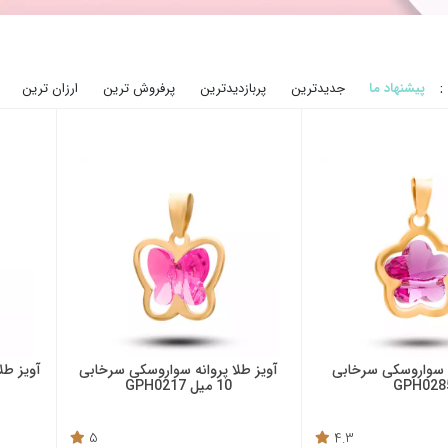
:
پیشنهاد ما
جدیدترین
پربازدیدترین
پرفروش ترین
ارزان ترین
ل سواروسکی سرخابی
آویز طلا پروانه سواروسکی سرخابی
GPH028
10 میل GPH0217
5
4.3