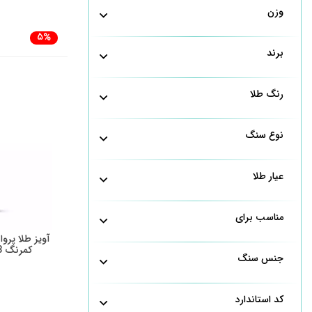
وزن
5%
برند
رنگ طلا
نوع سنگ
عیار طلا
مناسب برای
آویز طلا پرو
کمرنگ 8 میل GPH0258
جنس سنگ
کد استاندارد