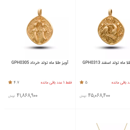
 ماه تولد اسفند GPH0313
آویز طلا ماه تولد خرداد GPH0305
5
فقط 1 عدد باقی مانده
4.7
41,868,900
45,068,400
تومان
تومان