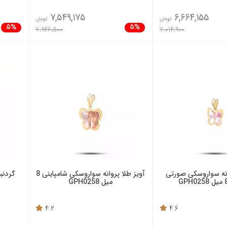
7,549,175
6,664,155
تومان
تومان
5%
5%
7,946,500
7,014,900
انه سواروسکی صورتی
آویز طلا پروانه سواروسکی شامپاینی 8
گردنب
میل GPH0258
4.2
4.6