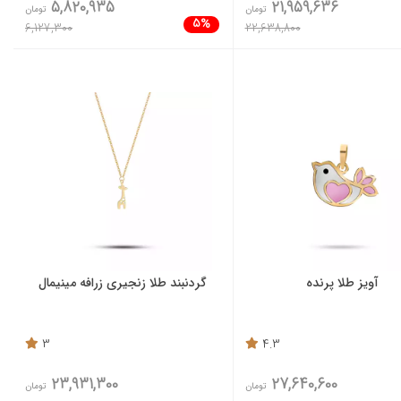
5,820,935
21,959,636
تومان
تومان
5%
6,127,300
22,638,800
آویز طلا پرنده
گردنبند طلا زنجیری زرافه مینیمال
3
4.3
23,931,300
27,640,600
تومان
تومان