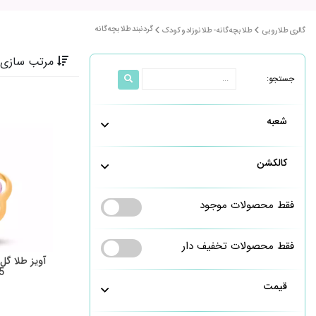
گردنبند طلا بچه گانه
گالری طلا روبی
طلا بچه گانه - طلا نوزاد و کودک
مرتب سازی 
جستجو:
شعبه
کالکشن
فقط محصولات موجود
فقط محصولات تخفیف دار
آویز طلا گ
5
قیمت