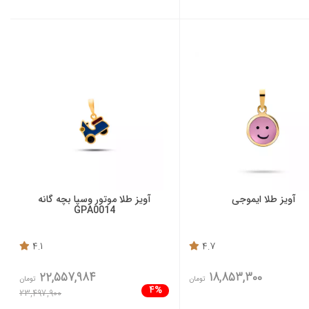
آویز طلا ایموجی
آویز طلا موتور وسپا بچه گانه
GPA0014
4.1
4.7
22,557,984
18,853,300
تومان
تومان
4%
23,497,900