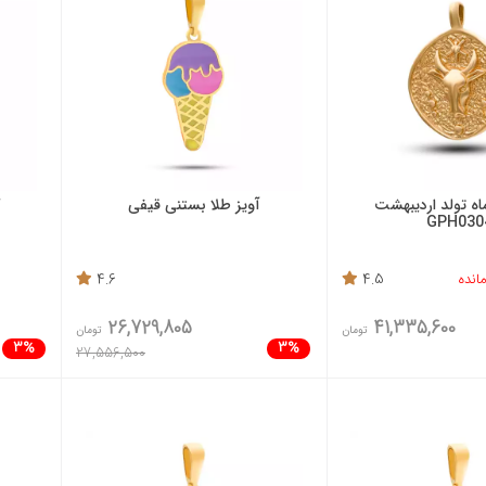
ماه تولد اردیبهشت
آویز طلا بستنی قیفی
گ
GPH030
4.6
4.5
26,729,805
41,335,600
تومان
تومان
3%
3%
27,556,500