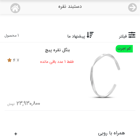
دستبند نقره
منو
18,779,000
قیمت هرگرم طلای 18 عیار:
تومان
صفحه اصلی
1 محصول
فیلتر
پیشنهاد ما
دسته بندی محصولات
کم اجرت
بنگل نقره پیچ
4.7
فقط 1 عدد باقی مانده
نمایندگی ها
مجله روبی
درباره ما
23,930,800
تومان
اعطای نمایندگی
تماس با ما
همراه با روبی