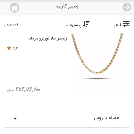
زنجیر کارتیه
منو
18,743,000
قیمت هرگرم طلای 18 عیار:
تومان
1 محصول
فیلتر
پیشنهاد ما
صفحه اصلی
زنجیر طلا لورنزو مردانه
دسته بندی محصولات
4.2
نمایندگی ها
مجله روبی
456,186,200
تومان
درباره ما
اعطای نمایندگی
همراه با روبی
تماس با ما