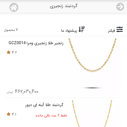
گردنبند زنجیری
منو
18,968,000
قیمت هرگرم طلای 18 عیار:
تومان
صفحه اصلی
7 محصول
فیلتر
پیشنهاد ما
زنجیر طلا زنجیری ومرا GCZ0014
دسته بندی محصولات
4.2
نمایندگی ها
مجله روبی
درباره ما
462,030,400
تومان
اعطای نمایندگی
گردنبند طلا آینه ای دیور
4.1
فقط 2 عدد باقی مانده
تماس با ما