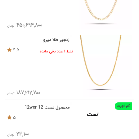
450,694,800
تومان
زنجیر طلا میرو
4.5
فقط 1 عدد باقی مانده
187,212,700
تومان
کم اجرت
محصول تست 12 12wer
5
23,100
تومان