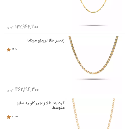
122,942,300
تومان
زنجیر طلا لورنزو مردانه
4.2
462,194,300
تومان
گردنبند طلا زنجیر کارتیه سایز
متوسط
4.3