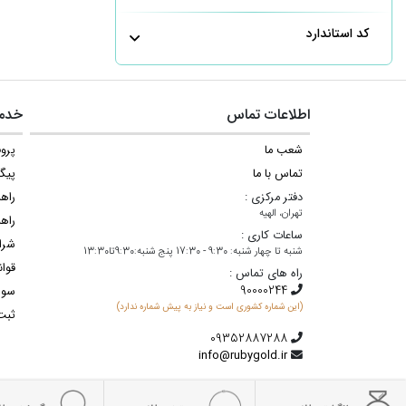
کد استاندارد
اطلاعات تماس
خدما
شعب ما
پروف
تماس با ما
پیگ
دفتر مرکزی :
راه
تهران، الهیه
راهن
ساعات کاری :
شرا
شنبه تا چهار شنبه: 9:30 - 17:30 پنج شنبه:9:30تا13:30
قوان
راه های تماس :
سوا
(این شماره کشوری است و نیاز به پیش شماره ندارد)
ثبت
info@rubygold.ir