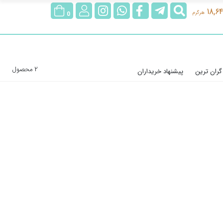
جستجو
@rubygoldgallery
rubygoldgallerybot
rubygoldgallery
ورود/
18,64
هرگرم
0
عضویت
2 محصول
گران ترین
پیشنهاد خریداران