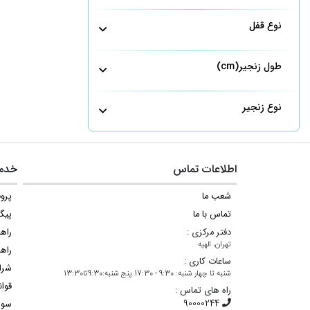
نوع قفل
طول زنجیر(cm)
نوع زنجیر
اطلاعات تماس
خدما
شعب ما
پروف
تماس با ما
پیگ
دفتر مرکزی :
راه
تهران، الهیه
راهن
ساعات کاری :
شرا
شنبه تا چهار شنبه: 9:30 - 17:30 پنج شنبه:9:30تا13:30
قوان
راه های تماس :
سوا