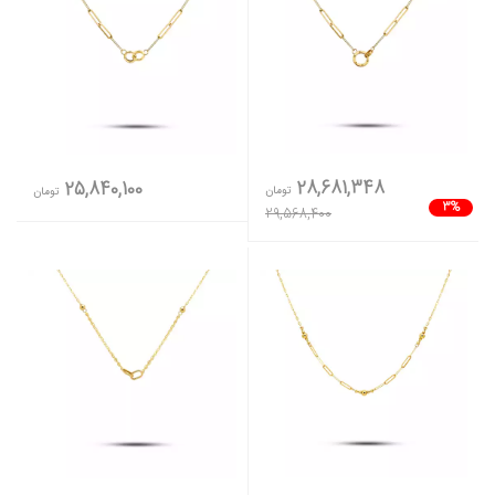
28,681,348
25,840,100
تومان
تومان
3%
29,568,400