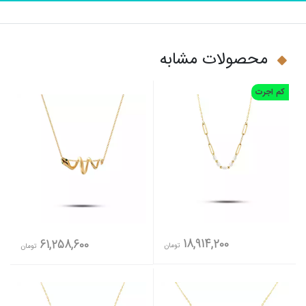
محصولات مشابه
کم اجرت
18,914,200
61,258,600
تومان
تومان