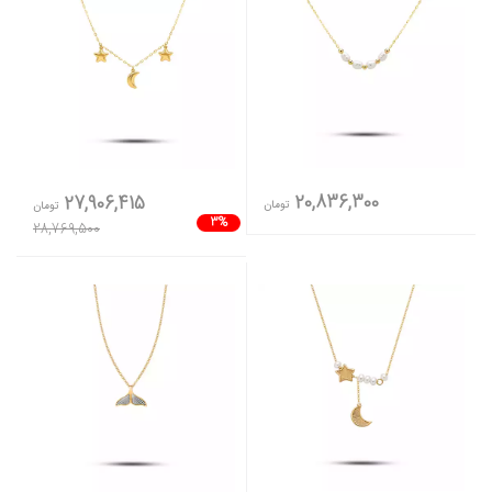
20,836,300
27,906,415
تومان
تومان
3%
28,769,500