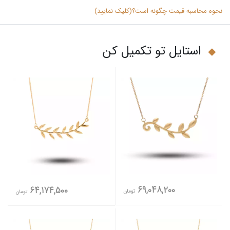
نحوه محاسبه قیمت چگونه است؟(کلیک نمایید)
استایل تو تکمیل کن
69,048,200
64,174,500
تومان
تومان