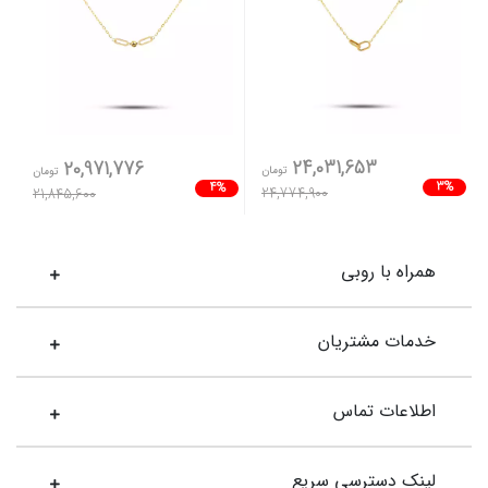
24,031,653
20,971,776
تومان
تومان
3%
4%
24,774,900
21,845,600
همراه با روبی
خدمات مشتریان
اطلاعات تماس
لینک دسترسی سریع