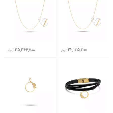
24,135,300
35,362,500
تومان
تومان