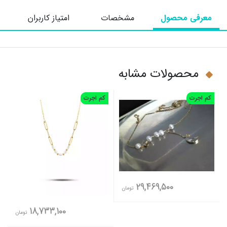
معرفی محصول
مشخصات
امتیاز کاربران
محصولات مشابه
کم اجرت
کم اجرت
29,469,500
تومان
18,733,100
تومان