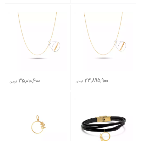
23,895,900
35,010,400
تومان
تومان