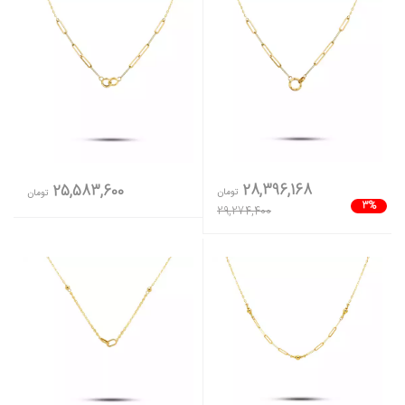
28,396,168
25,583,600
تومان
تومان
3%
29,274,400