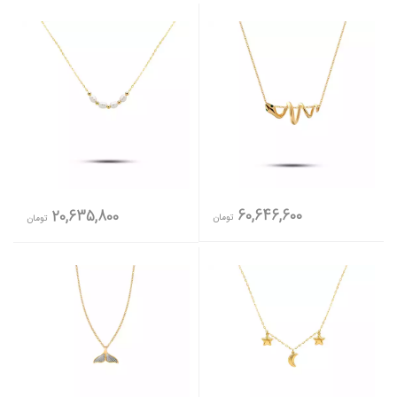
60,646,600
20,635,800
تومان
تومان