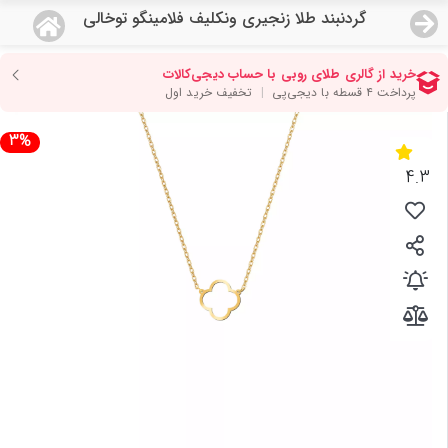
گردنبند طلا زنجیری ونکلیف فلامینگو توخالی
منو
18,743,000
قیمت هرگرم طلای 18 عیار:
تومان
صفحه اصلی
3%
دسته بندی محصولات
4.3
نمایندگی ها
مجله روبی
درباره ما
اعطای نمایندگی
تماس با ما