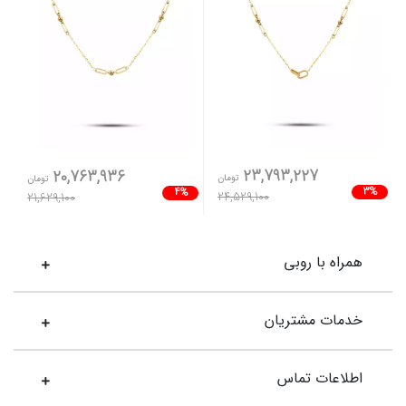
23,793,227
20,763,936
تومان
تومان
3%
4%
24,529,100
21,629,100
همراه با روبی
خدمات مشتریان
اطلاعات تماس