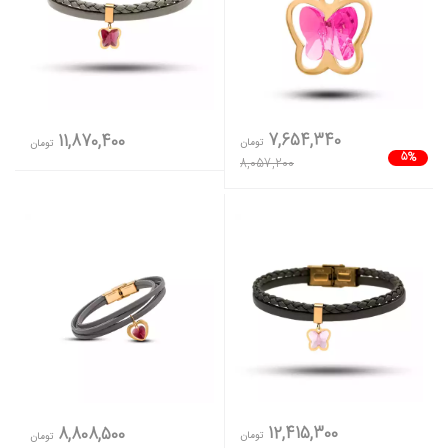
7,654,340
11,870,400
تومان
تومان
5%
8,057,200
12,415,300
8,808,500
تومان
تومان