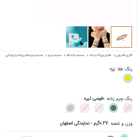
گالری طلا روبی
طلا و زیورآلات زنانه
دستبند زنانه طلا
دستبند چرم
دستبند چرم طلا پروانه پاپیلیا آبی
زرد
رنگ طلا :
طوسی تیره
رنگ چرم زنانه :
0.27گرم - نمایندگی اصفهان
وزن و شعبه :