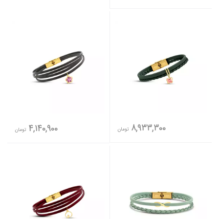
8,933,300
4,140,900
تومان
تومان