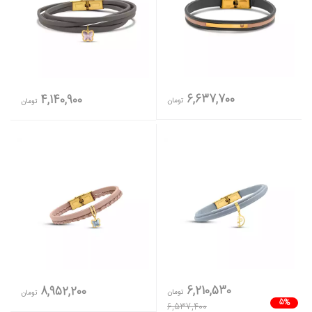
6,637,700
4,140,900
تومان
تومان
6,210,530
8,952,200
تومان
تومان
5%
6,537,400