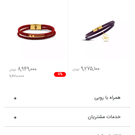
9,275,100
8,949,000
تومان
تومان
5%
9,420,000
همراه با روبی
خدمات مشتریان