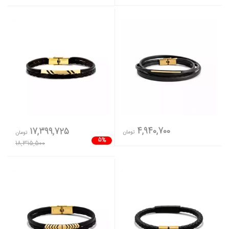
4,940,700
17,399,725
تومان
تومان
5%
18,315,500