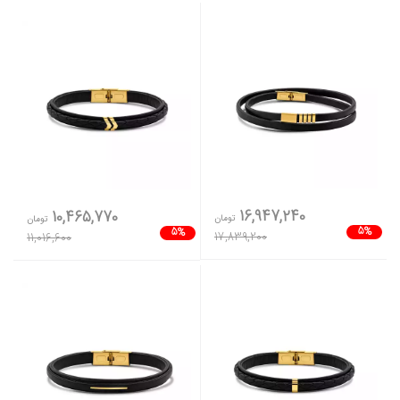
16,947,240
10,465,770
تومان
تومان
5%
5%
17,839,200
11,016,600