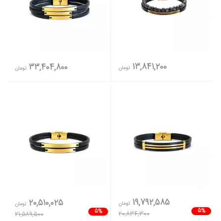
13,841,200
33,404,800
تومان
تومان
19,792,585
20,510,025
تومان
تومان
5%
5%
20,834,300
21,589,500