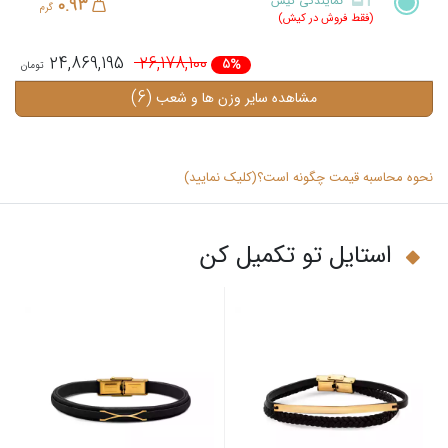
نمایندگی کیش
0.93
گرم
(فقط فروش در کیش)
24,869,195
26,178,100
5%
(6)
مشاهده سایر وزن ها و شعب
نحوه محاسبه قیمت چگونه است؟(کلیک نمایید)
استایل تو تکمیل کن