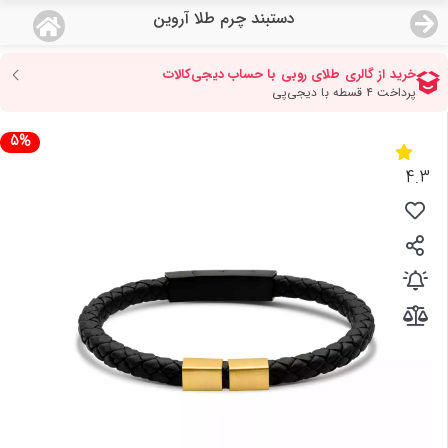
دستبند چرم طلا آروین
منو
18,777,000
قیمت هرگرم طلای 18 عیار:
تومان
صفحه اصلی
5%
دسته بندی محصولات
4.3
نمایندگی ها
مجله روبی
درباره ما
اعطای نمایندگی
تماس با ما