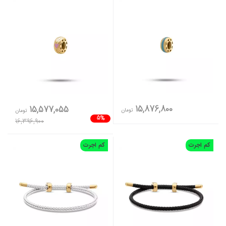
15,876,800
15,577,055
تومان
تومان
5%
16,396,900
کم اجرت
کم اجرت