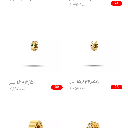
5%
16,396,900
15,824,055
16,812,150
تومان
تومان
5%
5%
16,656,900
17,697,000