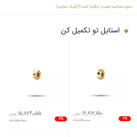
نحوه محاسبه قیمت چگونه است؟(کلیک نمایید)
استایل تو تکمیل کن
16,812,150
15,824,055
تومان
تومان
5%
5%
17,697,000
16,656,900