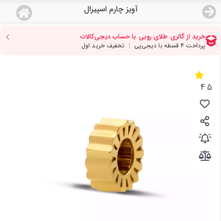
آویز چارم اسپیرال
منو
18,643,000
قیمت هرگرم طلای 18 عیار:
تومان
صفحه اصلی
دسته بندی محصولات
4.5
نمایندگی ها
مجله روبی
درباره ما
اعطای نمایندگی
تماس با ما