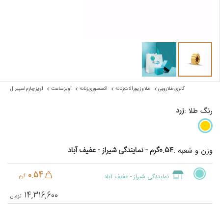
گالری طلا روبی
طلا و زیورآلات زنانه
اکسسوری زنانه
آویز ساعت
آویز چارم اسپیرال
زرد
رنگ طلا :
0.54گرم - نمایندگی شیراز - عفیف آباد
وزن و شعبه :
0.54
نمایندگی شیراز - عفیف آباد
گرم
14,316,600