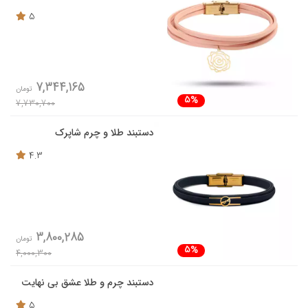
5
7,344,165
تومان
5%
7,730,700
دستبند طلا و چرم شاپرک
4.3
3,800,285
تومان
5%
4,000,300
دستبند چرم و طلا عشق بی نهایت
5