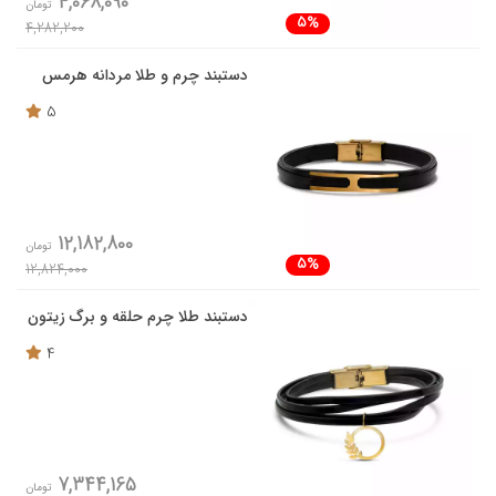
4,068,090
تومان
5%
4,282,200
دستبند چرم و طلا مردانه هرمس
5
12,182,800
تومان
5%
12,824,000
دستبند طلا چرم حلقه و برگ زیتون
4
7,344,165
تومان