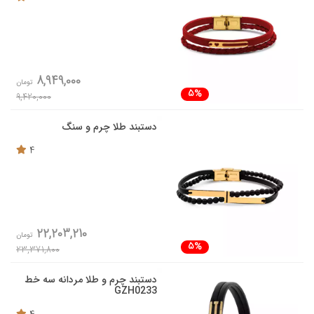
8,949,000
تومان
5%
9,420,000
دستبند طلا چرم و سنگ
4
22,203,210
تومان
5%
23,371,800
دستبند چرم و طلا مردانه سه خط
GZH0233