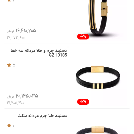
4
16,410,205
تومان
5%
17,273,900
دستبند چرم و طلا مردانه سه خط
GZH0185
5
20,145,035
تومان
5%
21,205,300
دستبند طلا چرم مردانه مثلث
3