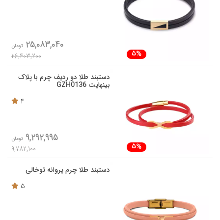
25,083,040
تومان
5%
26,403,200
دستبند طلا دو ردیف چرم با پلاک
بینهایت GZH0136
4
9,292,995
تومان
5%
9,782,100
دستبند طلا چرم پروانه توخالی
5