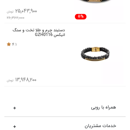
25,043,900
تومان
5%
26,362,000
دستبند چرم و طلا تخت و سنگ
انیکس GZH0116
4.1
13,948,200
تومان
همراه با روبی
خدمات مشتریان