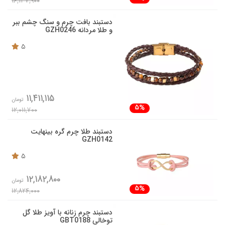
16,137,900
دستبند بافت چرم و سنگ چشم ببر
و طلا مردانه GZH0246
5
11,411,115
تومان
5%
12,011,700
دستبند طلا چرم گره بینهایت
GZH0142
5
12,182,800
تومان
5%
12,824,000
دستبند چرم زنانه با آویز طلا گل
توخالی GBT0188