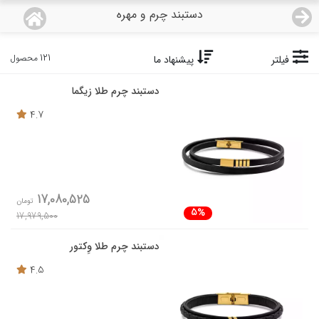
دستبند چرم و مهره
منو
18,933,000
قیمت هرگرم طلای 18 عیار:
تومان
121 محصول
فیلتر
پیشنهاد ما
صفحه اصلی
دستبند چرم طلا زیگما
دسته بندی محصولات
4.7
نمایندگی ها
مجله روبی
17,080,525
تومان
5%
17,979,500
درباره ما
دستبند چرم طلا وِکتور
اعطای نمایندگی
4.5
تماس با ما