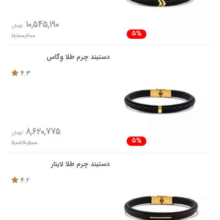
10,545,190
تومان
5%
11,100,200
دستبند چرم طلا وِگاس
4.3
8,620,775
تومان
5%
9,074,500
دستبند چرم طلا لاینار
4.2