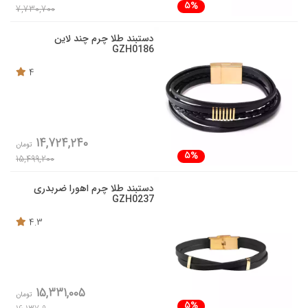
5%
7,730,700
دستبند طلا چرم چند لاین
GZH0186
4
14,724,240
تومان
5%
15,499,200
دستبند طلا چرم اهورا ضربدری
GZH0237
4.3
15,331,005
تومان
5%