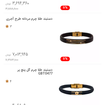
3,694,360
تومان
5%
3,888,800
دستبند طلا چرم مردانه طرح آجری
3
7,013,945
تومان
5%
7,383,100
دستبند طلا چرم گل پنج پر
GBT0477
4