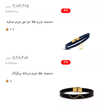
4,184,465
تومان
5%
4,404,700
دستبند چرم طلا دو دور چرم ستاره
4.4
5,918,405
تومان
5%
6,229,900
دستبند طلا چرم مردانه زیگزاگ
5