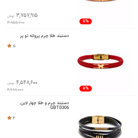
3,757,915
تومان
5%
3,955,700
دستبند طلا چرم پروانه تو پر
5
4,548,600
تومان
5%
4,788,000
دستبند چرم و طلا چهار لاین
GBT0306
4