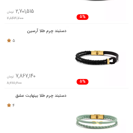
2,701,515
تومان
5%
2,843,700
دستبند چرم طلا آرسین
5
7,867,140
تومان
5%
8,281,200
دستبند چرم طلا بینهایت عشق
4