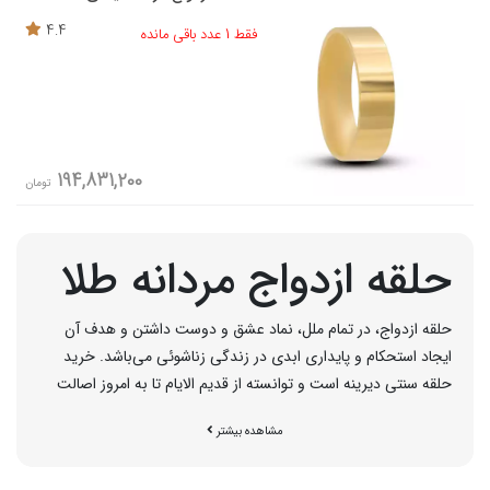
4.4
فقط 1 عدد باقی مانده
194,831,200
تومان
حلقه ازدواج مردانه طلا
حلقه ازدواج، در تمام ملل، نماد عشق و دوست داشتن و هدف آن
ایجاد استحکام و پایداری ابدی در زندگی زناشوئی می‌باشد. خرید
حلقه سنتی دیرینه است و توانسته از قدیم الایام تا به امروز اصالت
خود را به خوبی حفظ کند و درانواع جنس طلا زرد، سفید، رزگلد،
مشاهده بیشتر
پلاتین، نقره و ... ساخته می‌شود. حلقه ازدواج مردانه، در اشکال ساده،
نگین دار، حکاکی شده و ... در بازار طلا و جواهر عرضه می گردد.