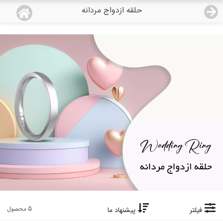
حلقه ازدواج مردانه
منو
18,743,000
قیمت هرگرم طلای 18 عیار:
تومان
صفحه اصلی
دسته بندی محصولات
نمایندگی ها
مجله روبی
درباره ما
اعطای نمایندگی
تماس با ما
5 محصول
فیلتر
پیشنهاد ما