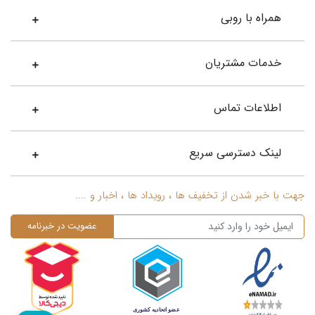
حلقه عقد مردانه
همراه با روبی
پیدا کردن حلقه عقد مردانه چندان آسان نیست. این روزها در بازار
طلا و جواهر مدل‌های مختلفی از انگشتر با متریال‌های متنوع و طرح و
خدمات مشتریان
شکل‌های متفاوتی را می‌توان پیدا کرد که تصمیم‌گیری برای انتخاب
یکی از آن‌ها سخت است. به ویژه در این زمانه که انگشترها در
اطلاعات تماس
جنس‌های مختلفی عرضه می‌شوند و فقط به طلا، پلاتین و نقره
محدود نمی‌شوند. این روزها شما می‌توانید انگشترهای مردانه با
جنس‌های تنگستن، تیتانیوم، استیل ضد زنگ و کبالت را در بازار پیدا
لینک دسترسی سریع
کنید که اتفاقا طراحی‌های بسیار جذابی هم دارند. بنابراین بهتر است
سراغ حلقه‎‌ای بروید که با شخصیت و سبک زندگی شما همخوانی
کامل داشته باشند.
جهت با خبر شدن از تخفیف ها ، رویداد ها ، اخبار و ....
خرید حلقه ازدواج مردانه
از آنجا که حلقه ازدواج همیشه و در تمام طول سال‌های زندگی در
دست خواهد بود. بهتر است در هنگام خرید حلقه ازدواج مردانه به
سراغ گزینه‌ای بروید که قابلیت ترمیم و تغییر سایز داشته باشد.
انگشتری که از فلزات غیر از طلا و پلاتین ساخته شده را نمی‌توان بزرگ