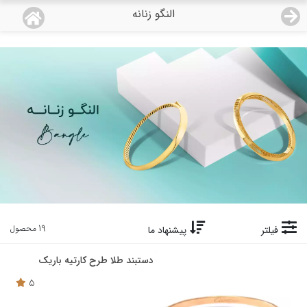
النگو زنانه
منو
18,644,000
قیمت هرگرم طلای 18 عیار:
تومان
صفحه اصلی
دسته بندی محصولات
نمایندگی ها
مجله روبی
درباره ما
19 محصول
فیلتر
پیشنهاد ما
اعطای نمایندگی
دستبند طلا طرح کارتیه باریک
5
تماس با ما