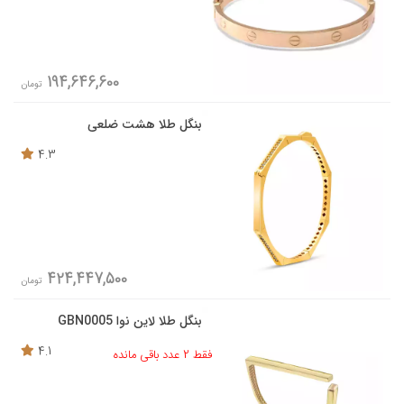
194,646,600
تومان
بنگل طلا هشت ضلعی
4.3
424,447,500
تومان
بنگل طلا لاین نوا GBN0005
4.1
فقط 2 عدد باقی مانده