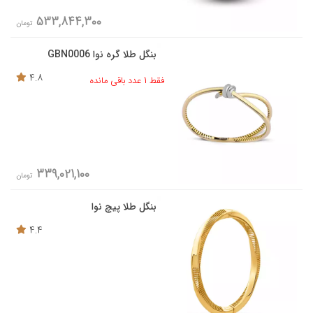
533,844,300
تومان
بنگل طلا گره نوا GBN0006
4.8
فقط 1 عدد باقی مانده
339,021,100
تومان
بنگل طلا پیچ نوا
4.4