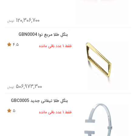
120,306,700
تومان
بنگل طلا مربع نوا GBN0004
4.5
فقط 1 عدد باقی مانده
506,973,300
تومان
بنگل طلا تیفانی جدید GBC0005
5
فقط 1 عدد باقی مانده