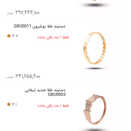
392,444,100
تومان
دستبند طلا بوشرون GBU0011
4.7
فقط 1 عدد باقی مانده
341,655,400
تومان
دستبند طلا جدید تیفانی
GBU0003
4.1
فقط 1 عدد باقی مانده