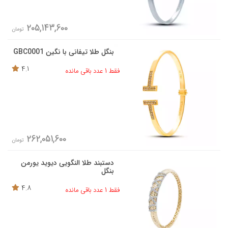
205,143,600
تومان
بنگل طلا تیفانی با نگین GBC0001
4.1
فقط 1 عدد باقی مانده
262,051,600
تومان
دستبند طلا النگویی دیوید یورمن
بنگل
4.8
فقط 1 عدد باقی مانده