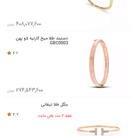
408,077,600
تومان
دستبند طلا میخ کارتیه لاو پهن
GBC0003
4.2
274,543,600
تومان
بنگل طلا تیفانی
4.7
فقط 2 عدد باقی مانده