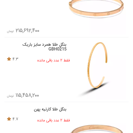
215,692,400
تومان
بنگل طلا همرد سایز باریک
GBH0215
4.3
فقط 2 عدد باقی مانده
115,458,200
تومان
بنگل طلا کارتیه پهن
4.7
فقط 2 عدد باقی مانده