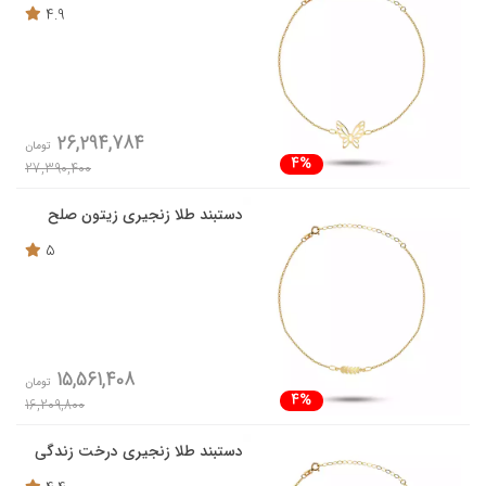
4.9
26,294,784
تومان
4%
27,390,400
دستبند طلا زنجیری زیتون صلح
5
15,561,408
تومان
4%
16,209,800
دستبند طلا زنجیری درخت زندگی