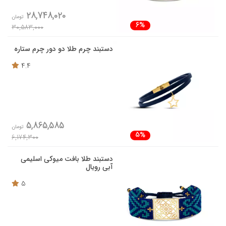
28,748,020
تومان
6%
30,583,000
دستبند چرم طلا دو دور چرم ستاره
4.4
5,865,585
تومان
5%
6,174,300
دستبند طلا بافت میوکی اسلیمی
آبی رویال
5