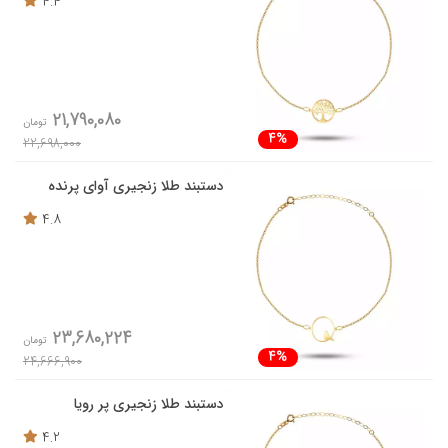
4.4
21,790,080
تومان
4%
22,698,000
دستبند طلا زنجیری آوای پرنده
4.8
23,680,224
تومان
4%
24,666,900
دستبند طلا زنجیری پر رویا
4.2