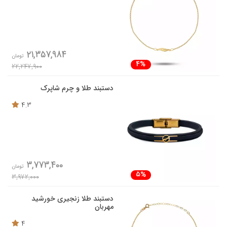
21,357,984
تومان
4%
22,247,900
دستبند طلا و چرم شاپرک
4.3
3,773,400
تومان
5%
3,972,000
دستبند طلا زنجیری خورشید
مهربان
4