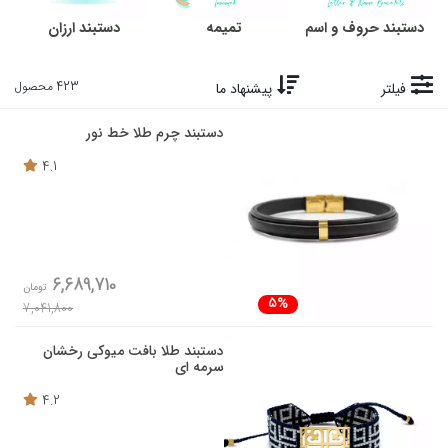
دستبند حروف و اسم
تمیمه
دستبند ارزان
423 محصول
فیلتر
پیشنهاد ما
دستبند چرم طلا خط نور
4.1
6,689,710
تومان
5%
7,041,800
دستبند طلا بافت میوکی رخشان
سرمه ای
4.2