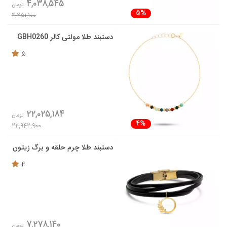
4,038,545
تومان
5%
4,251,100
دستبند طلا مولتی کالر GBH0260
5
22,025,184
تومان
4%
22,942,900
دستبند طلا چرم حلقه و برگ زیتون
4
7,278,140
تومان