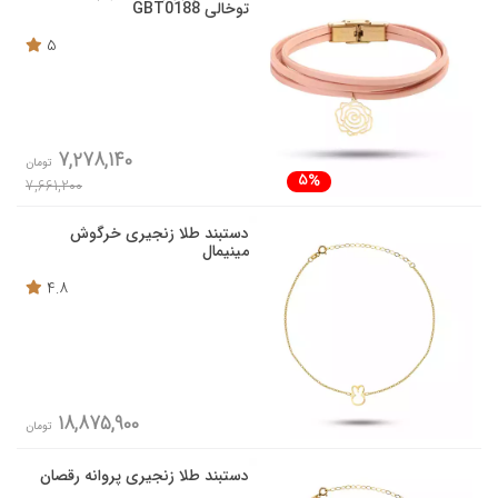
توخالی GBT0188
5
7,278,140
تومان
5%
7,661,200
دستبند طلا زنجیری خرگوش
مینیمال
4.8
18,875,900
تومان
دستبند طلا زنجیری پروانه رقصان