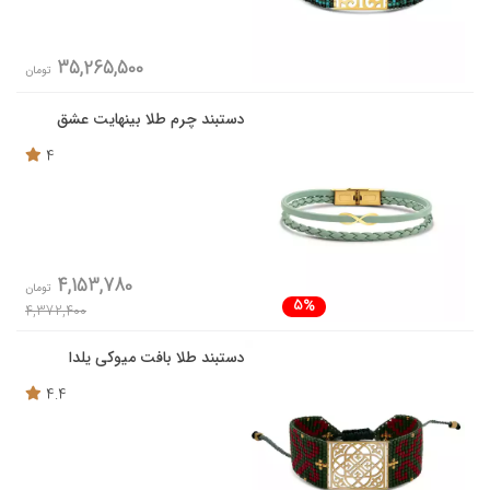
35,265,500
تومان
دستبند چرم طلا بینهایت عشق
4
4,153,780
تومان
5%
4,372,400
دستبند طلا بافت میوکی یلدا
4.4