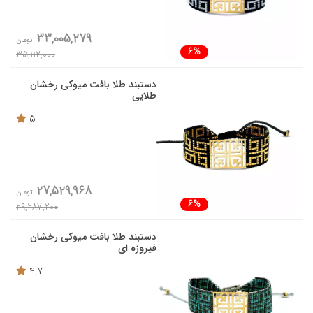
33,005,279
تومان
6%
35,112,000
دستبند طلا بافت میوکی رخشان
طلایی
5
27,529,968
تومان
6%
29,287,200
دستبند طلا بافت میوکی رخشان
فیروزه ای
4.7