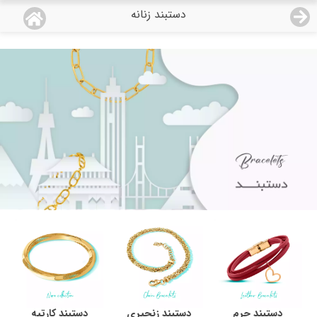
دستبند زنانه
منو
18,743,000
قیمت هرگرم طلای 18 عیار:
تومان
صفحه اصلی
دسته بندی محصولات
نمایندگی ها
مجله روبی
درباره ما
اعطای نمایندگی
تماس با ما
دستبند چرم
دستبند زنجیری
دستبند کارتیه