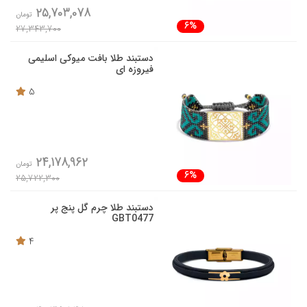
25,703,078
تومان
6%
27,343,700
دستبند طلا بافت میوکی اسلیمی
فیروزه ای
5
24,178,962
تومان
6%
25,722,300
دستبند طلا چرم گل پنج پر
GBT0477
4