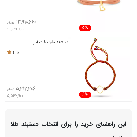
13,910,660
تومان
5%
14,642,800
دستبند طلا بافت انار
4.5
5,212,206
تومان
6%
5,544,900
این راهنمای خرید را برای انتخاب دستبند طلا