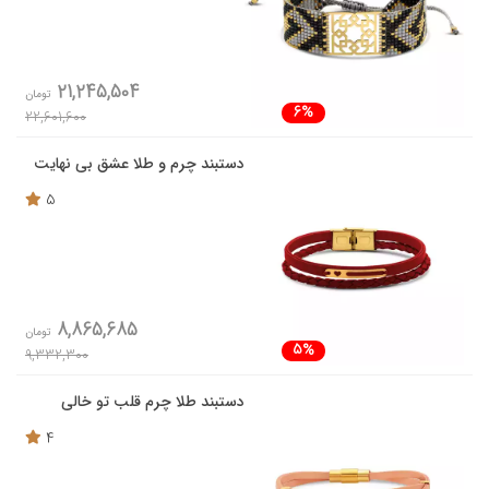
21,245,504
تومان
6%
22,601,600
دستبند چرم و طلا عشق بی نهایت
5
8,865,685
تومان
5%
9,332,300
دستبند طلا چرم قلب تو خالی
4