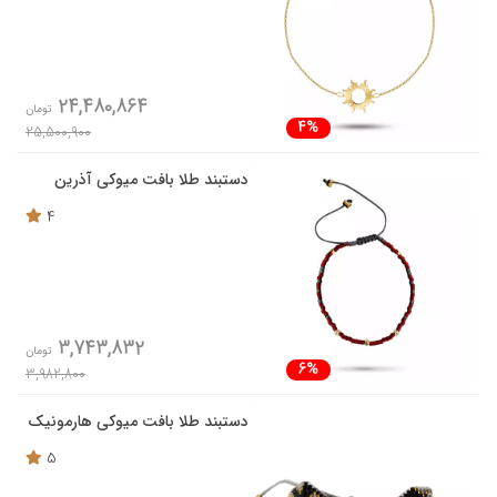
24,480,864
تومان
4%
25,500,900
دستبند طلا بافت میوکی آذرین
4
3,743,832
تومان
6%
3,982,800
دستبند طلا بافت میوکی هارمونیک
5