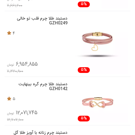
5%
7,661,200
دستبند طلا چرم قلب تو خالی
GZH0249
4
6,954,855
تومان
5%
7,320,900
دستبند طلا چرم گره بینهایت
GZH0142
5
12,071,745
تومان
5%
12,707,100
دستبند چرم زنانه با آویز طلا گل