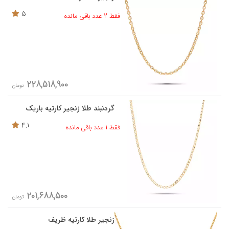
5
فقط 2 عدد باقی مانده
228,518,900
تومان
گردنبند طلا زنجیر کارتیه باریک
4.1
فقط 1 عدد باقی مانده
201,688,500
تومان
زنجیر طلا کارتیه ظریف