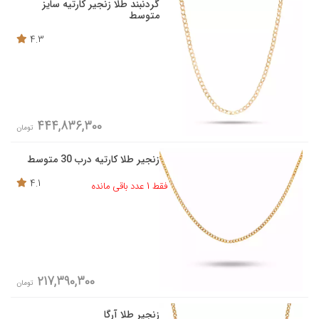
گردنبند طلا زنجیر کارتیه سایز
متوسط
4.3
444,836,300
تومان
زنجیر طلا کارتیه درب 30 متوسط
4.1
فقط 1 عدد باقی مانده
217,390,300
تومان
زنجیر طلا آرگا