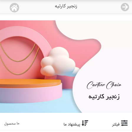
زنجیر کارتیه
منو
18,743,000
قیمت هرگرم طلای 18 عیار:
تومان
صفحه اصلی
دسته بندی محصولات
نمایندگی ها
مجله روبی
درباره ما
اعطای نمایندگی
تماس با ما
10 محصول
فیلتر
پیشنهاد ما