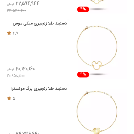
22,594,944
تومان
4%
23,536,400
دستبند طلا زنجیری میکی موس
4.7
20,120,160
تومان
4%
20,958,500
دستبند طلا زنجیری برگ مونسترا
5