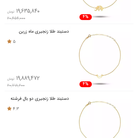
19,635,840
تومان
4%
20,454,000
دستبند طلا زنجیری ماه زرین
5
19,889,472
تومان
4%
20,718,200
دستبند طلا زنجیری دو بال فرشته
4.3