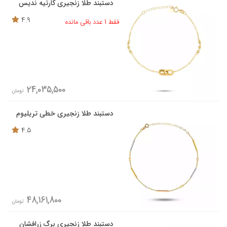
دستبند طلا زنجیری کارتیه ندیس
4.9
فقط 1 عدد باقی مانده
24,035,500
تومان
دستبند طلا زنجیری خطی تریلیوم
4.5
48,161,800
تومان
دستبند طلا زنجیری برگ زرافشان