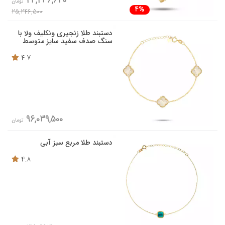
24,236,640
تومان
4%
25,246,500
دستبند طلا زنجیری ونکلیف ولا با
سنگ صدف سفید سایز متوسط
4.7
96,039,500
تومان
دستبند طلا مربع سبز آبی
4.8