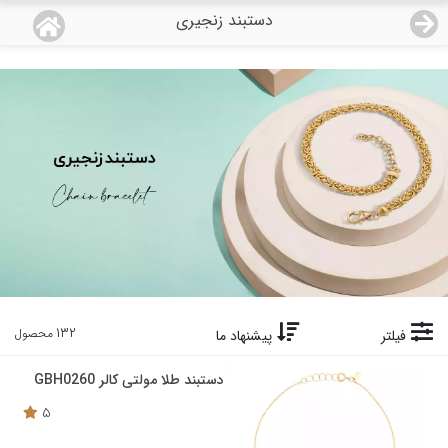
دستبند زنجیری
منو
18,554,000
قیمت هرگرم طلای 18 عیار:
تومان
صفحه اصلی
دسته بندی محصولات
نمایندگی ها
مجله روبی
درباره ما
132 محصول
فیلتر
پیشنهاد ما
اعطای نمایندگی
دستبند طلا مولتی کالر GBH0260
5
تماس با ما