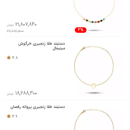
21,807,840
تومان
4%
22,716,500
دستبند طلا زنجیری خرگوش
مینیمال
4.8
18,688,300
تومان
دستبند طلا زنجیری پروانه رقصان
4.9