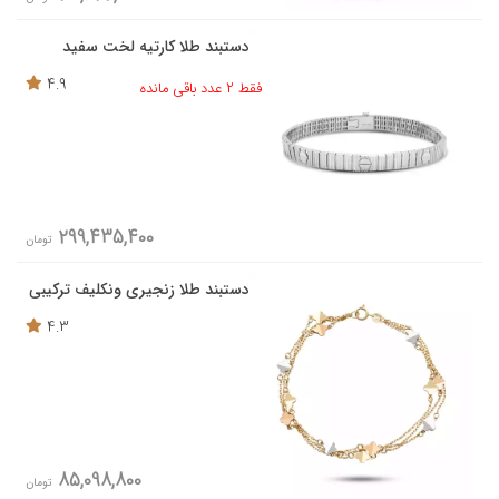
دستبند طلا کارتیه لخت سفید
4.9
فقط 2 عدد باقی مانده
299,435,400
تومان
دستبند طلا زنجیری ونکلیف ترکیبی
4.3
85,098,800
تومان