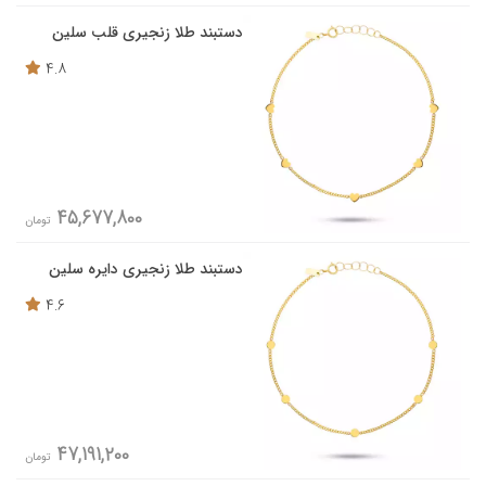
دستبند طلا زنجیری قلب سلین
4.8
45,677,800
تومان
دستبند طلا زنجیری دایره سلین
4.6
47,191,200
تومان