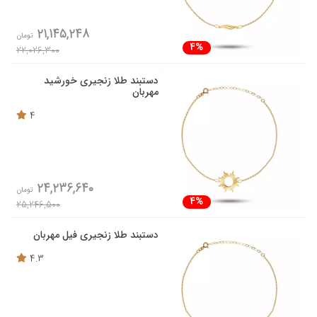
21,145,248
تومان
4%
22,026,300
دستبند طلا زنجیری خورشید
مهربان
4
24,236,640
تومان
4%
25,246,500
دستبند طلا زنجیری فیل مهربان
4.3