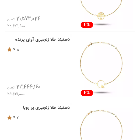
21,573,024
تومان
4%
22,471,900
دستبند طلا زنجیری آوای پرنده
4.8
23,444,160
تومان
4%
24,421,000
دستبند طلا زنجیری پر رویا
4.2