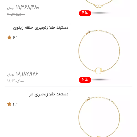
19,368,480
تومان
4%
20,175,500
دستبند طلا زنجیری حلقه زیتون
4.1
18,182,976
تومان
4%
18,940,600
دستبند طلا زنجیری ابر
4.4