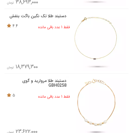
38,693,000
تومان
دستبند طلا تک نگین باگت بنفش
4.4
فقط 1 عدد باقی مانده
18,379,300
تومان
دستبند طلا مروارید و گوی
GBH0258
5
فقط 1 عدد باقی مانده
23,622,000
تومان