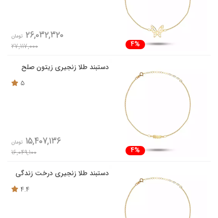
26,032,320
تومان
4%
27,117,000
دستبند طلا زنجیری زیتون صلح
5
15,407,136
تومان
4%
16,049,100
دستبند طلا زنجیری درخت زندگی
4.4