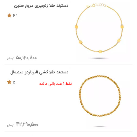
دستبند طلا زنجیری مربع سلین
4.2
50,120,800
تومان
دستبند طلا کشی البرناردو مینیمال
5
فقط 1 عدد باقی مانده
42,290,500
تومان