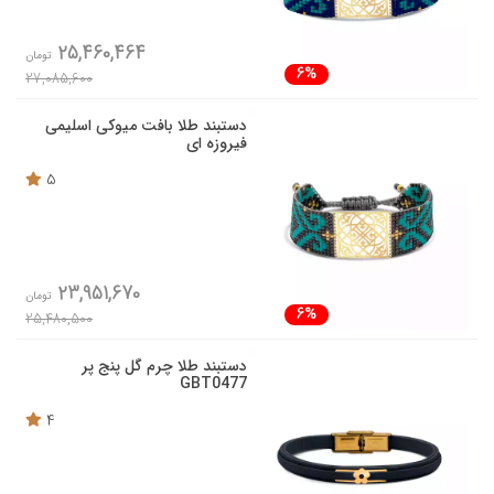
25,460,464
تومان
6%
27,085,600
دستبند طلا بافت میوکی اسلیمی
فیروزه ای
5
23,951,670
تومان
6%
25,480,500
دستبند طلا چرم گل پنج پر
GBT0477
4