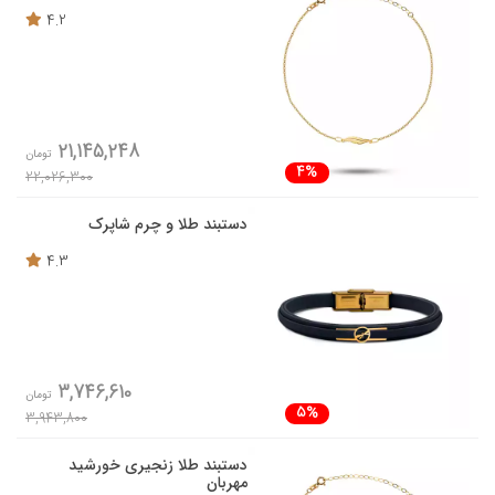
4.2
21,145,248
تومان
4%
22,026,300
دستبند طلا و چرم شاپرک
4.3
3,746,610
تومان
5%
3,943,800
دستبند طلا زنجیری خورشید
مهربان