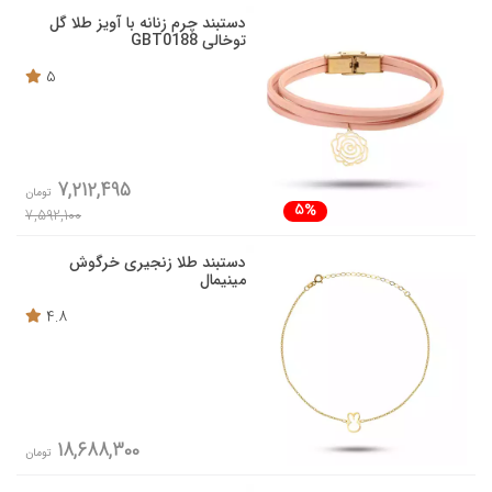
دستبند چرم زنانه با آویز طلا گل
توخالی GBT0188
5
7,212,495
تومان
5%
7,592,100
دستبند طلا زنجیری خرگوش
مینیمال
4.8
18,688,300
تومان