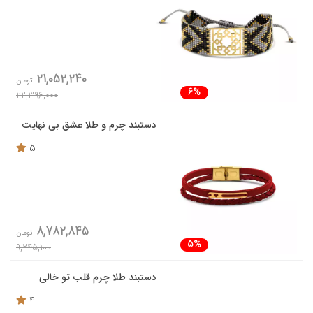
21,052,240
تومان
6%
22,396,000
دستبند چرم و طلا عشق بی نهایت
5
8,782,845
تومان
5%
9,245,100
دستبند طلا چرم قلب تو خالی
4