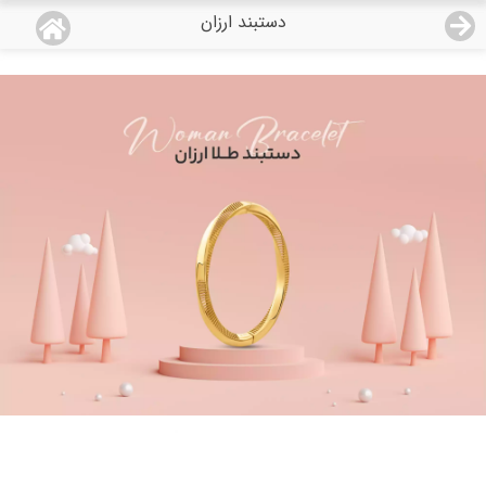
دستبند ارزان
منو
18,554,000
قیمت هرگرم طلای 18 عیار:
تومان
صفحه اصلی
دسته بندی محصولات
نمایندگی ها
مجله روبی
درباره ما
اعطای نمایندگی
تماس با ما