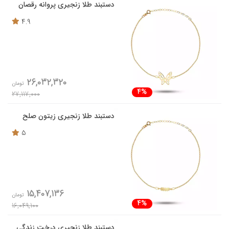
دستبند طلا زنجیری پروانه رقصان
4.9
26,032,320
تومان
4%
27,117,000
دستبند طلا زنجیری زیتون صلح
5
15,407,136
تومان
4%
16,049,100
دستبند طلا زنجیری درخت زندگی