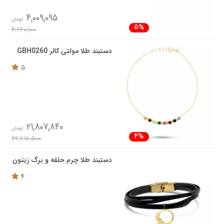
4,009,095
تومان
5%
4,220,100
دستبند طلا مولتی کالر GBH0260
5
21,807,840
تومان
4%
22,716,500
دستبند طلا چرم حلقه و برگ زیتون
4