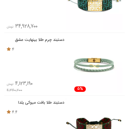
34,928,700
تومان
دستبند چرم طلا بینهایت عشق
4
4,123,190
تومان
5%
4,340,200
دستبند طلا بافت میوکی یلدا
4.4