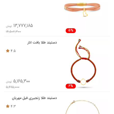
13,777,185
تومان
5%
14,502,300
دستبند طلا بافت انار
4.5
5,165,300
تومان
6%
5,495,000
دستبند طلا زنجیری فیل مهربان
4.3