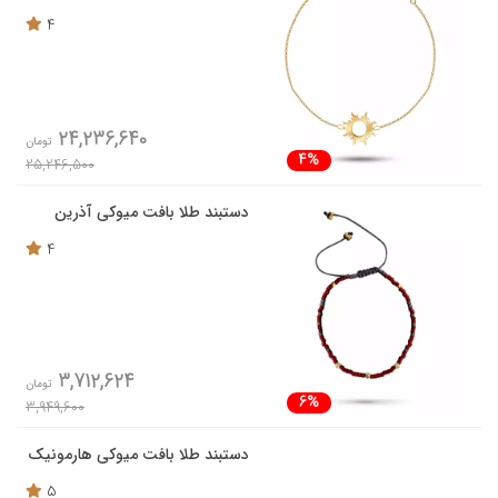
4
24,236,640
تومان
4%
25,246,500
دستبند طلا بافت میوکی آذرین
4
3,712,624
تومان
6%
3,949,600
دستبند طلا بافت میوکی هارمونیک
5