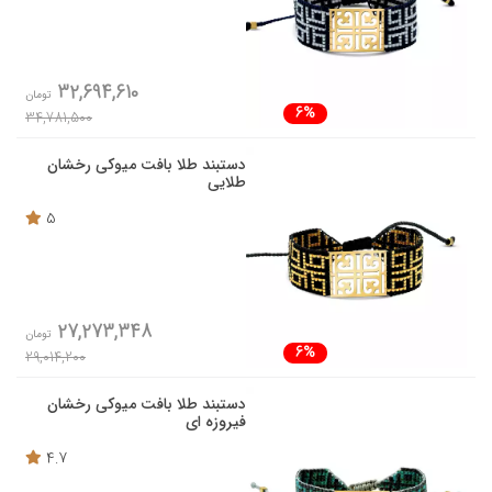
32,694,610
تومان
6%
34,781,500
دستبند طلا بافت میوکی رخشان
طلایی
5
27,273,348
تومان
6%
29,014,200
دستبند طلا بافت میوکی رخشان
فیروزه ای
4.7