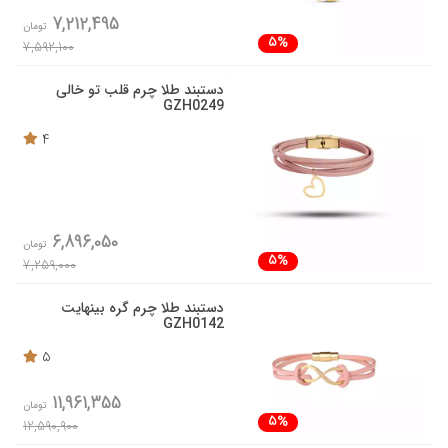
7,212,495
تومان
5%
7,592,100
دستبند طلا چرم قلب تو خالی
GZH0249
4
6,896,050
تومان
5%
7,259,000
دستبند طلا چرم گره بینهایت
GZH0142
5
11,961,355
تومان
5%
12,590,900