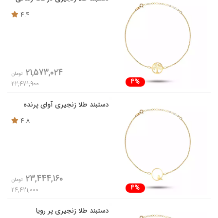
4.4
21,573,024
تومان
4%
22,471,900
دستبند طلا زنجیری آوای پرنده
4.8
23,444,160
تومان
4%
24,421,000
دستبند طلا زنجیری پر رویا