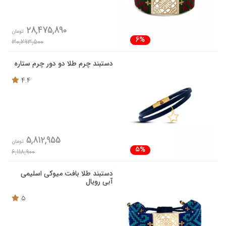
28,475,890
تومان
6%
30,293,500
دستبند چرم طلا دو دور چرم ستاره
4.4
5,812,955
تومان
5%
6,118,900
دستبند طلا بافت میوکی اسلیمی
آبی رویال
5