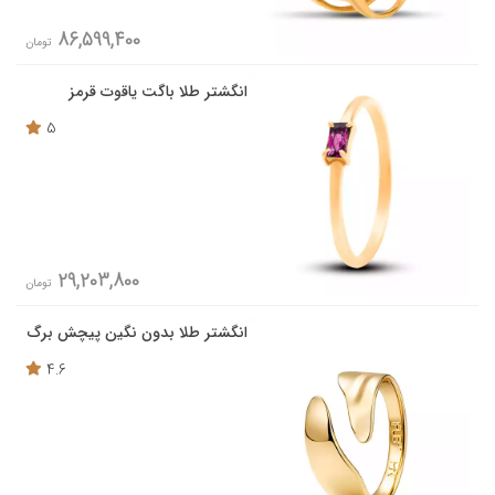
86,599,400
تومان
انگشتر طلا باگت یاقوت قرمز
5
29,203,800
تومان
انگشتر طلا بدون نگین پیچش برگ
4.6