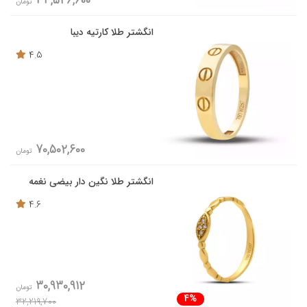
33,546,600
تومان
انگشتر طلا کارتیه دیبا
4.5
70,502,600
تومان
انگشتر طلا نگین دار بیضی نغمه
4.6
30,930,912
تومان
4%
32,219,700