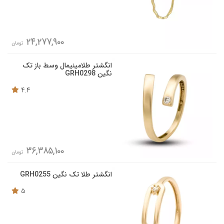
24,277,900
تومان
انگشتر طلامینیمال وسط باز تک
نگین GRH0298
4.4
36,385,100
تومان
انگشتر طلا تک نگین GRH0255
5