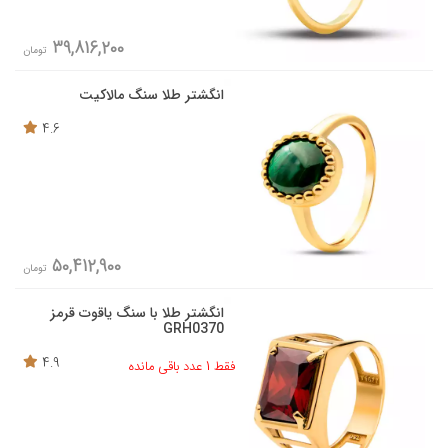
39,816,200
تومان
انگشتر طلا سنگ مالاکیت
4.6
50,412,900
تومان
انگشتر طلا با سنگ یاقوت قرمز
GRH0370
4.9
فقط 1 عدد باقی مانده