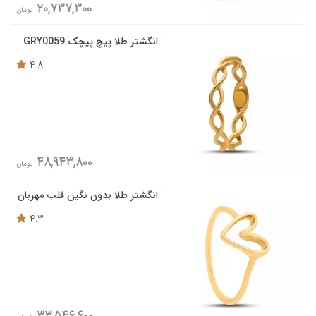
20,737,300
تومان
انگشتر طلا پیچ پیچک GRY0059
4.8
48,943,800
تومان
انگشتر طلا بدون نگین قلب مهربان
4.3