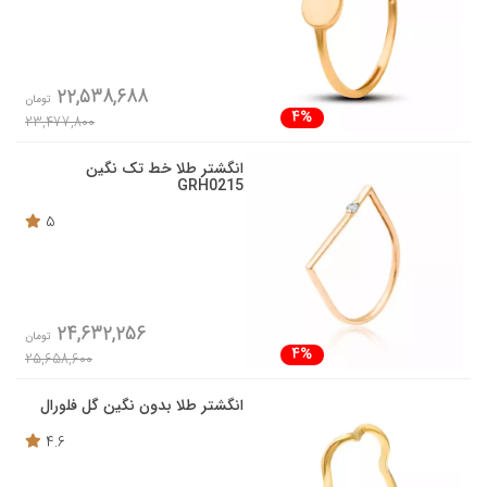
22,538,688
تومان
4%
23,477,800
انگشتر طلا خط تک نگین
GRH0215
5
24,632,256
تومان
4%
25,658,600
انگشتر طلا بدون نگین گل فلورال
4.6