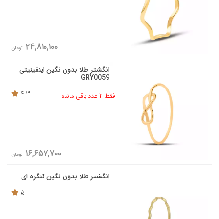
24,810,100
تومان
انگشتر طلا بدون نگین اینفینیتی
GRY0059
4.3
فقط 2 عدد باقی مانده
16,657,700
تومان
انگشتر طلا بدون نگین کنگره ای
5