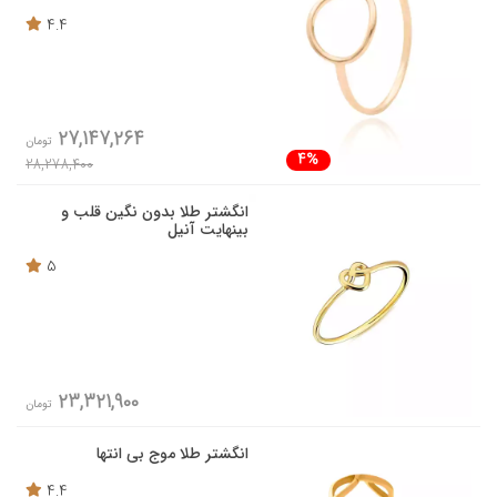
4.4
27,147,264
تومان
4%
28,278,400
انگشتر طلا بدون نگین قلب و
بینهایت آنیل
5
23,321,900
تومان
انگشتر طلا موج بی انتها
4.4