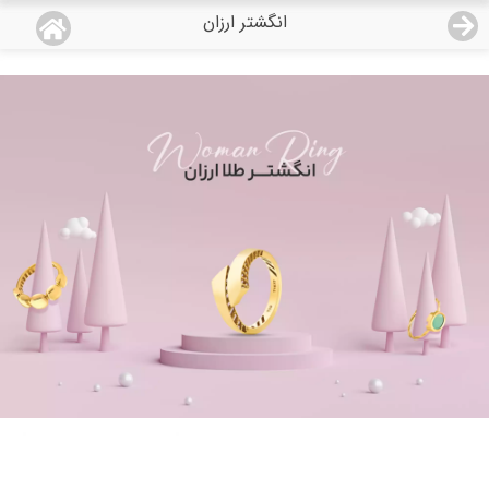
انگشتر ارزان
منو
18,656,000
قیمت هرگرم طلای 18 عیار:
تومان
صفحه اصلی
دسته بندی محصولات
نمایندگی ها
مجله روبی
درباره ما
اعطای نمایندگی
تماس با ما