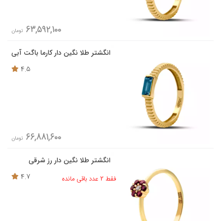
63,592,100
تومان
انگشتر طلا نگین دار کارما باگت آبی
4.5
66,881,600
تومان
انگشتر طلا نگین دار رز شرقی
4.7
فقط 2 عدد باقی مانده