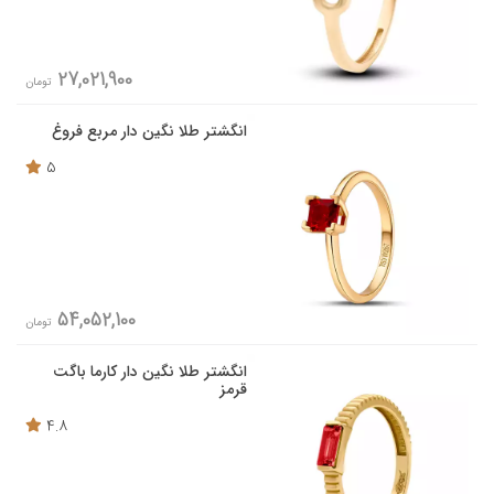
27,021,900
تومان
انگشتر طلا نگین دار مربع فروغ
5
54,052,100
تومان
انگشتر طلا نگین دار کارما باگت
قرمز
4.8