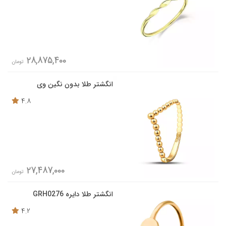
28,875,400
تومان
انگشتر طلا بدون نگین وی
4.8
27,487,000
تومان
انگشتر طلا دایره GRH0276
4.2