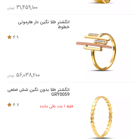
31,459,100
تومان
انگشتر طلا نگین دار هارمونی
خطوط
4.9
56,038,200
تومان
انگشتر طلا بدون نگین شش ضلعی
GRY0059
4.7
فقط 1 عدد باقی مانده