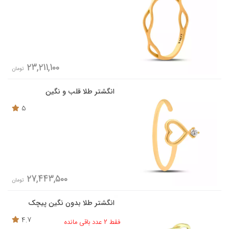
23,211,100
تومان
انگشتر طلا قلب و نگین
5
27,443,500
تومان
انگشتر طلا بدون نگین پیچک
4.7
فقط 2 عدد باقی مانده