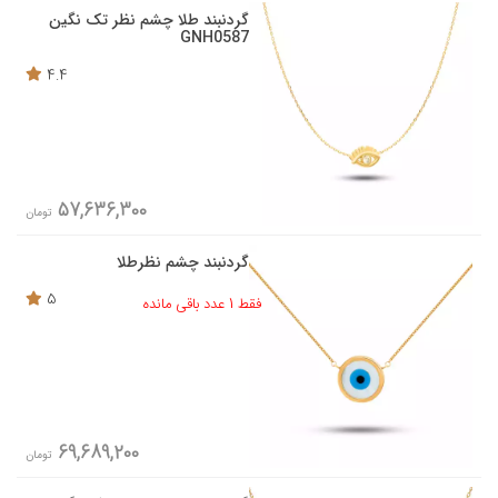
گردنبند طلا چشم نظر تک نگین
GNH0587
4.4
57,636,300
تومان
گردنبند چشم نظرطلا
5
فقط 1 عدد باقی مانده
69,689,200
تومان