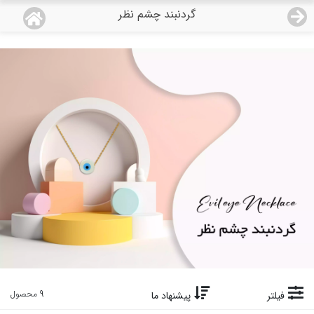
گردنبند چشم نظر
منو
18,743,000
قیمت هرگرم طلای 18 عیار:
تومان
صفحه اصلی
دسته بندی محصولات
نمایندگی ها
مجله روبی
درباره ما
اعطای نمایندگی
تماس با ما
9 محصول
فیلتر
پیشنهاد ما