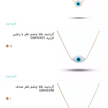
ناموجود
گردنبند طلا چشم نظر با زنجیر
کارتیه GNH0431
5
ناموجود
گردنبند طلا چشم نظر صدف
GNH0348
1