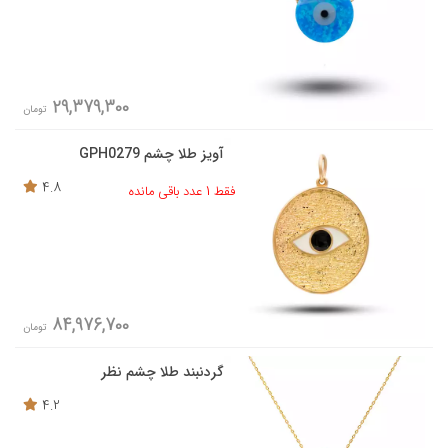
29,379,300
تومان
آویز طلا چشم GPH0279
4.8
فقط 1 عدد باقی مانده
84,976,700
تومان
گردنبند طلا چشم نظر
4.2