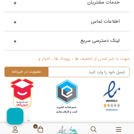
خدمات مشتریان
اعتقاد زیادی داشته و دارند. بر اساس این عقیده، این چشم نظر به
رنگ آبی می‌تواند از مردم در برابر شرهای مختلف به ویژه حسادت
محافظت کند. حسادتی که از آن به عنوان چشم زخم یاد می‌کنند و بر
اطلاعات تماس
این باور هستند که چشم زخم می‌تواند باعث ویرانی و آسیب به
دیگران شود. به همین دلیل سعی می‌کنند حتما یک آویز یا یک وسیله
لینک دسترسی سریع
با طرح چشم نظر با خود همراه داشته باشند و از آن در موقعیت‌های
مختلف استفاده کنند. جنس چشم نظر معمولا از شیشه است و به غیر
از ایران در کشورهای دیگر جهان هم این عقیده طرفداران زیادی دارد.
جهت با خبر شدن از تخفیف ها ، رویداد ها ، اخبار و ....
این چشم نظرها روی انواع وسایل و اکسسوری ها مانند
گردنبند طلا
زنانه
،
زنجیر طلا زنانه
،
گوشواره طلا زنانه
،
سنجاق سینه طلا بچه
گانه
و سنجاق سر و بسیاری وسایل دیگر، دیده می‌شود.
گردنبند چشم نظر طلا زنانه مانند دیگر انواع
گردنبند طل
، در طرح‌ها و
مدل‌های مختلفی تهیه و تولید می شود. زنجیر این نوع گردنبندها هم
به صورت بافت‌های ریز زنجیر و هم بافت‌های درشت زنجیر وجود
دارد و قسمت چشم آن بیشتر در طرح‌های گرد و چشمی تولید
می‌شود. از طرح های مهم گردنبند طلا چشم نظر زنانه می‌توان به
0
طرح گردنبند چشم نظر با مژه، گردنبند چشم نظر تک نگین، گردنبند