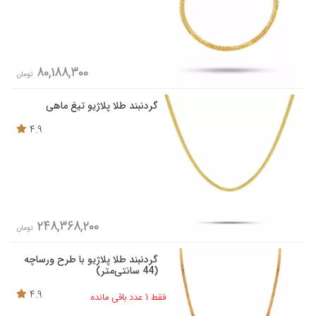
80,188,300
تومان
گردنبند طلا پلاژیو تیغ ماهی
4.9
248,368,200
تومان
گردنبند طلا پلاژیو با طرح ورساچه
(44 سانتی‌متر)
4.9
فقط 1 عدد باقی مانده