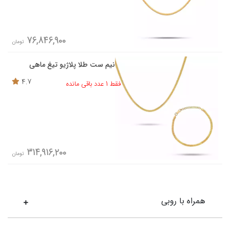
76,846,900
تومان
نیم ست طلا پلاژیو تیغ ماهی
4.7
فقط 1 عدد باقی مانده
314,916,200
تومان
همراه با روبی