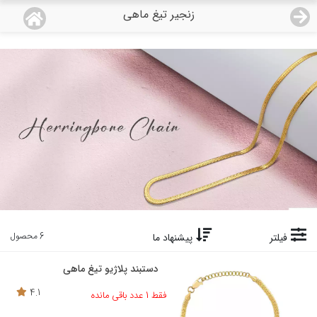
زنجیر تیغ ماهی
منو
18,554,000
قیمت هرگرم طلای 18 عیار:
تومان
صفحه اصلی
دسته بندی محصولات
نمایندگی ها
مجله روبی
درباره ما
6 محصول
فیلتر
پیشنهاد ما
اعطای نمایندگی
دستبند پلاژیو تیغ ماهی
4.1
فقط 1 عدد باقی مانده
تماس با ما