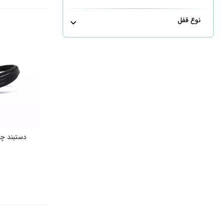
نوع قفل
دستبند چر