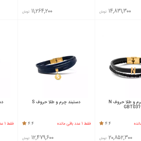
11,264,200
14,831,300
تومان
تومان
دستبند چرم و طلا حروف N
دستبند چرم و طلا حروف S
دس
GBT031
4.4
فقط 1 عدد باقی مانده
4.4
فقط 1 عدد باقی مانده
12,479,600
20,852,300
تومان
تومان