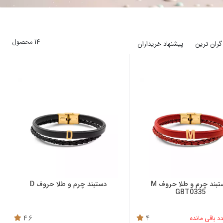
14 محصول
گران ترین
پیشنهاد خریداران
دستبند چرم و طلا حروف M
دستبند چرم و طلا حروف D
GBT0335
4.6
4