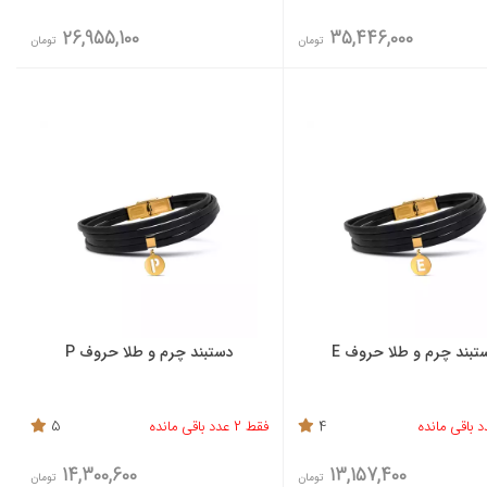
26,955,100
35,446,000
تومان
تومان
تبند چرم و طلا حروف E
دستبند چرم و طلا حروف P
4
فقط 2 عدد باقی مانده
5
14,300,600
13,157,400
تومان
تومان