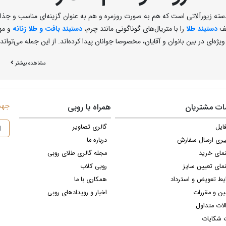
دسته زیورآلاتی است که هم به صورت روزمره و هم به عنوان گزینه‌ای مناسب و جذاب
لف
دستبند طلا
را با متریال‌های گوناگونی مانند چرم،
دستبند بافت و طلا زنانه
و مهر
ویژه‌ای در بین بانوان و آقایان، مخصوصا جوانان پیدا کرده‌اند. از این جمله می‌تواند
وف و اسم طلا
مشاهده بیشتر
مدل دستبند حروف و اسم طلا زنانه نسل جدیدی از دستبند‌های اسپرت و کژوال را فراهم
ر واقع یک زیور شخصی سازی شده است که می‌‌تواند جزو هدایای هدفمند باشد. ا
 سالگرد ازدواج و... هدیه‌ای خاص و ارزشمند محسوب می‌شوند و از ارزش معنوی ب
جهت 
ت مشتریان
همراه با روبی
ند حروف و اسم طلا
ایل
گالری تصاویر
یری ارسال سفارش
درباره ما
ای مد و فشن هر روز طرح تازه ای به بازار ارائه می‌دهد، در نتیجه تنوع طرح و مدل
نمای خرید
مجله گالری طلای روبی
ر روی دستبند طلا، جلوه این مدل اکسسوری را خاص و ویژه می‌کند، این سبک طرا
شوند. طراحان خوش ذوق و با سلیقه انواع دستبند حروف و اسم فارسی را با متریا
مای تعیین سایز
روبی کلاب
کرده‌اند. جالب است بدانیدکه شما علاوه بر حروف فارسی از حروف انگلیسی با فونت 
یط تعویض و استرداد
همکاری با ما
آقایان طرفداران خاص خودش را دارد، دستبند حروف و اسم انگلیسی است که معمولا ب
ین و مقررات
اخبار و رویدادهای روبی
فت با نظر و سلیقه اکثر افراد همخوانی دارد.
لات متداول
 شکایات