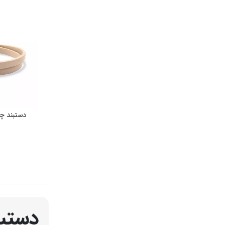
دستبند چر
دستبن