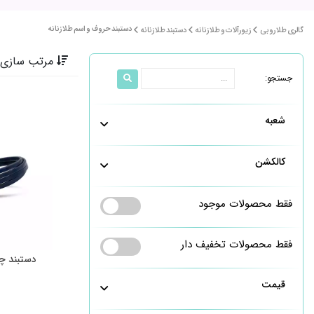
دستبند حروف و اسم طلا زنانه
گالری طلا روبی
زیورآلات و طلا زنانه
دستبند طلا زنانه
مرتب سازی 
جستجو:
شعبه
کالکشن
فقط محصولات موجود
فقط محصولات تخفیف دار
دستبند چر
قیمت