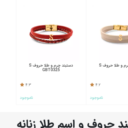
م و طلا حروف S
دستبند چرم و طلا حروف S
GBT0325
4.3
4.2
ناموجود
ناموجود
د حروف و اسم طلا زنانه