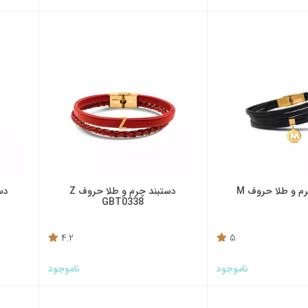
م و طلا حروف M
دستبند چرم و طلا حروف Z
دس
GBT0338
4.2
5
ناموجود
ناموجود