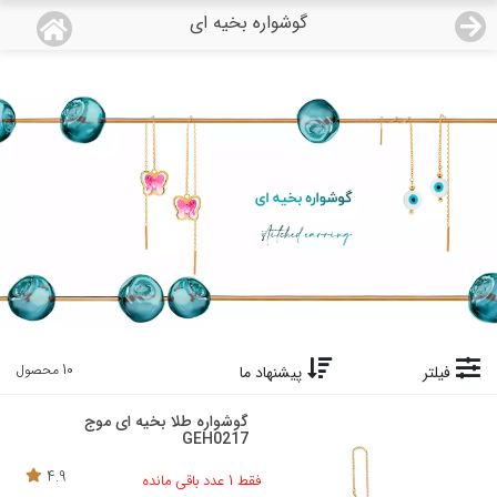
گوشواره بخیه ای
منو
18,554,000
قیمت هرگرم طلای 18 عیار:
تومان
صفحه اصلی
دسته بندی محصولات
نمایندگی ها
مجله روبی
درباره ما
10 محصول
فیلتر
پیشنهاد ما
اعطای نمایندگی
گوشواره طلا بخیه ای موج
GEH0217
تماس با ما
4.9
فقط 1 عدد باقی مانده