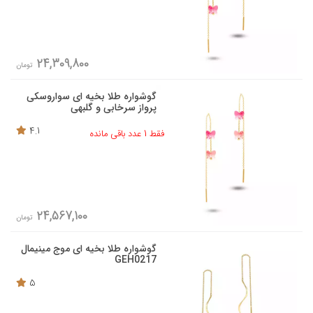
24,309,800
تومان
گوشواره طلا بخیه ای سواروسکی
پرواز سرخابی و گلبهی
4.1
فقط 1 عدد باقی مانده
24,567,100
تومان
گوشواره طلا بخیه ای موج مینیمال
GEH0217
5