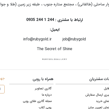
ار ساحلی (طالقانی) ، مجتمع ستاره جنوب ، طبقه زیر زمین (طلا و جواهر)
ارتباط با مشتری : 244 1 244 0935
ایمیل:
info@rubygold.ir job@rubygold
The Secret of Shine
R U B Y G O L D G A L L E R Y
جهت 
ت مشتریان
همراه با روبی
ایل
گالری تصاویر
یری ارسال سفارش
درباره ما
نمای خرید
مجله گالری طلای روبی
مای تعیین سایز
روبی کلاب