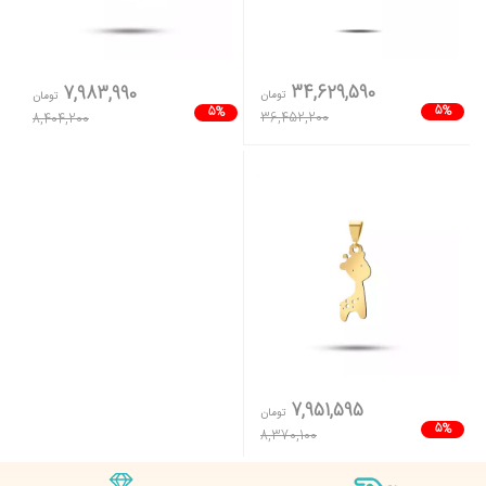
34,629,590
7,983,990
تومان
تومان
5%
5%
36,452,200
8,404,200
7,951,595
تومان
5%
8,370,100