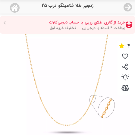
زنجیر طلا فلامینگو درب 25
منو
18,679,000
قیمت هرگرم طلای 18 عیار:
تومان
صفحه اصلی
4
دسته بندی محصولات
نمایندگی ها
مجله روبی
درباره ما
اعطای نمایندگی
تماس با ما