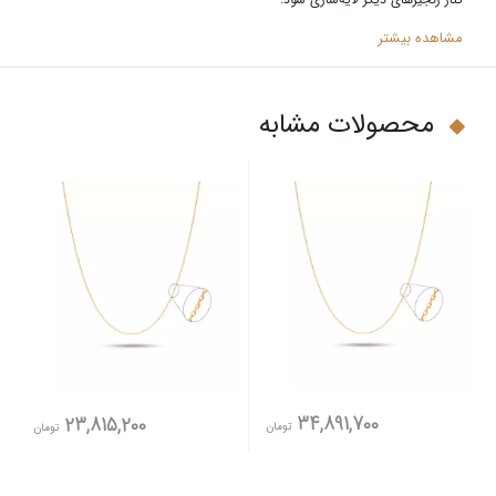
مشاهده بیشتر
محصولات مشابه
34,891,700
23,815,200
تومان
تومان