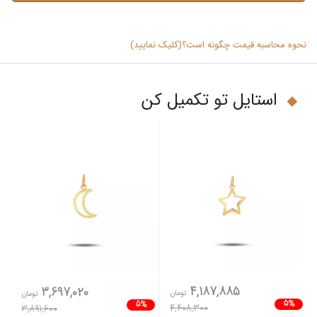
نحوه محاسبه قیمت چگونه است؟(کلیک نمایید)
استایل تو تکمیل کن
4,187,885
3,697,020
تومان
تومان
5%
5%
4,408,300
3,891,600