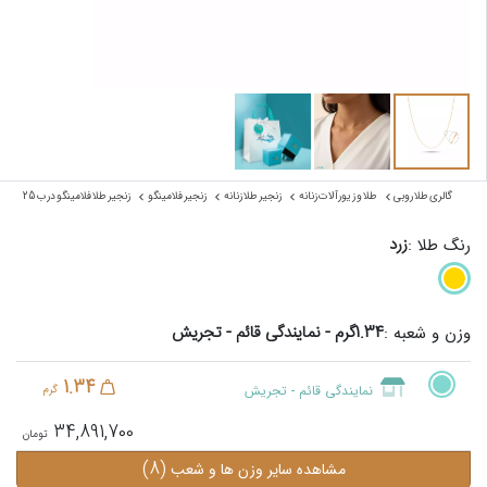
گالری طلا روبی
طلا و زیورآلات زنانه
زنجیر طلا زنانه
زنجیر فلامینگو
زنجیر طلا فلامینگو درب 25
زرد
رنگ طلا :
1.34گرم - نمایندگی قائم - تجریش
وزن و شعبه :
1.34
نمایندگی قائم - تجریش
گرم
34,891,700
(8)
مشاهده سایر وزن ها و شعب