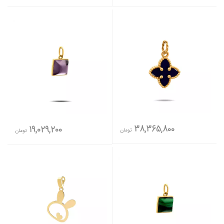
38,365,800
19,029,200
تومان
تومان