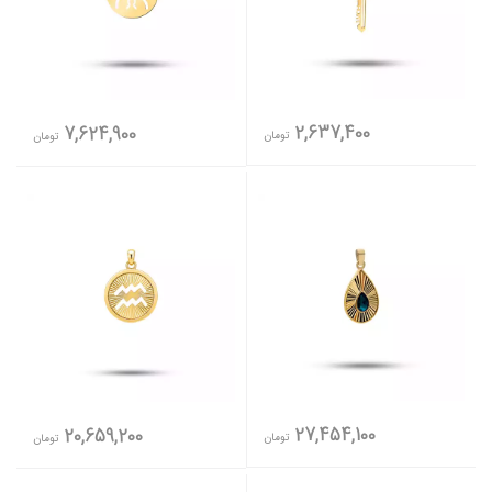
2,637,400
7,624,900
تومان
تومان
27,454,100
20,659,200
تومان
تومان