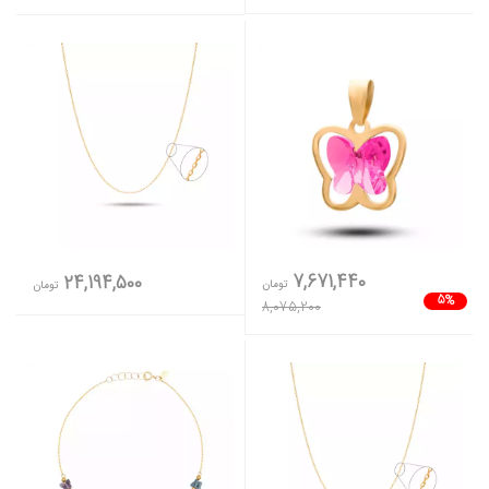
7,671,440
24,194,500
تومان
تومان
5%
8,075,200