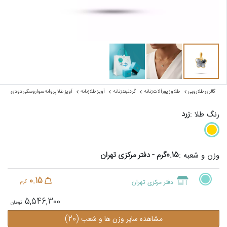
گالری طلا روبی
طلا و زیورآلات زنانه
گردنبند زنانه
آویز طلا زنانه
آویز طلا پروانه سواروسکی دودی
زرد
رنگ طلا :
0.15گرم - دفتر مرکزی تهران
وزن و شعبه :
0.15
دفتر مرکزی تهران
گرم
5,546,300
(20)
مشاهده سایر وزن ها و شعب