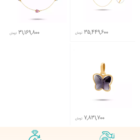
35,449,600
31,169,800
تومان
تومان
7,831,700
تومان