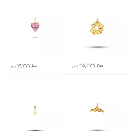
35,337,200
21,277,100
تومان
تومان