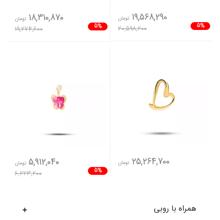
19,568,290
18,310,870
تومان
تومان
5%
5%
20,598,200
19,274,600
25,264,700
5,912,040
تومان
تومان
5%
6,223,200
همراه با روبی