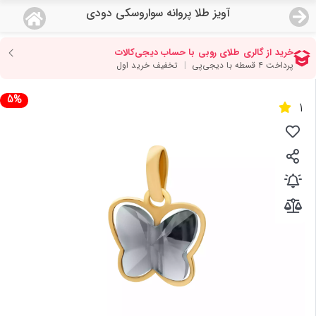
آویز طلا پروانه سواروسکی دودی
منو
18,980,000
قیمت هرگرم طلای 18 عیار:
تومان
صفحه اصلی
5%
1
دسته بندی محصولات
نمایندگی ها
مجله روبی
درباره ما
اعطای نمایندگی
تماس با ما