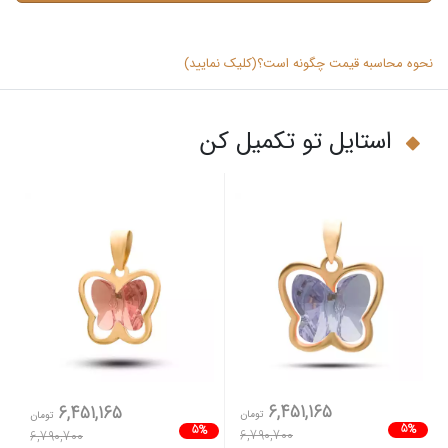
نحوه محاسبه قیمت چگونه است؟(کلیک نمایید)
استایل تو تکمیل کن
6,451,165
6,451,165
تومان
تومان
5%
5%
6,790,700
6,790,700