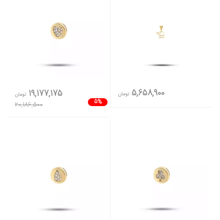
5,658,900
19,177,175
تومان
تومان
5%
20,186,500