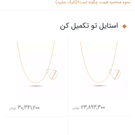
نحوه محاسبه قیمت چگونه است؟(کلیک نمایید)
استایل تو تکمیل کن
23,893,300
30,341,200
تومان
تومان