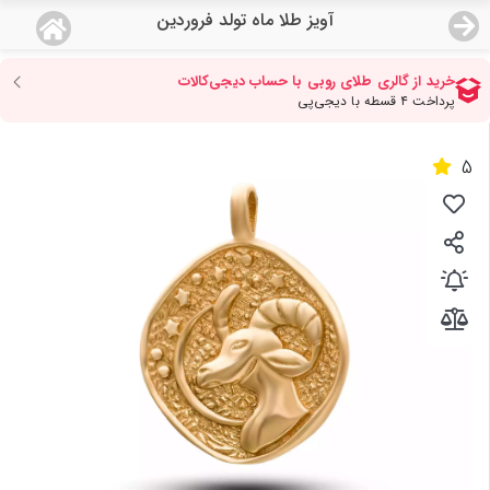
آویز طلا ماه تولد فروردین
منو
18,741,000
قیمت هرگرم طلای 18 عیار:
تومان
صفحه اصلی
5
دسته بندی محصولات
نمایندگی ها
مجله روبی
درباره ما
اعطای نمایندگی
تماس با ما