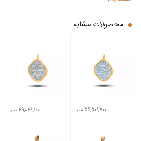
محصولات مشابه
56,501,700
49,049,100
تومان
تومان