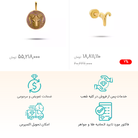
18,811,110
55,218,000
تومان
تومان
7%
20,227,000
ضمانت تعویض و مرجوعی
خدمات پس از فروش در کلیه شعب
فاکتور مورد تایید اتحادیه طلا و جواهر
امکان تحویل اکسپرس