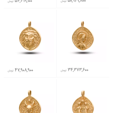
50,929,800
54,319,100
تومان
تومان
34,373,600
47,908,900
تومان
تومان