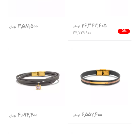
26,343,405
3,581,500
تومان
تومان
5%
27,729,900
6,552,400
4,094,400
تومان
تومان