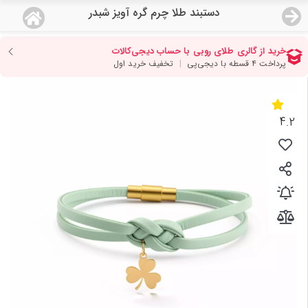
دستبند طلا چرم گره آویز شبدر
منو
18,649,000
قیمت هرگرم طلای 18 عیار:
تومان
صفحه اصلی
دسته بندی محصولات
4.2
نمایندگی ها
مجله روبی
درباره ما
اعطای نمایندگی
تماس با ما