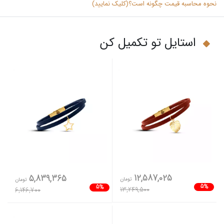
نحوه محاسبه قیمت چگونه است؟(کلیک نمایید)
استایل تو تکمیل کن
12,587,025
5,839,365
تومان
تومان
5%
5%
13,249,500
6,146,700