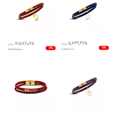
5,839,365
12,587,025
تومان
تومان
5%
5%
6,146,700
13,249,500