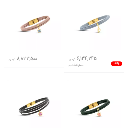
6,134,245
8,833,500
تومان
تومان
5%
6,457,100