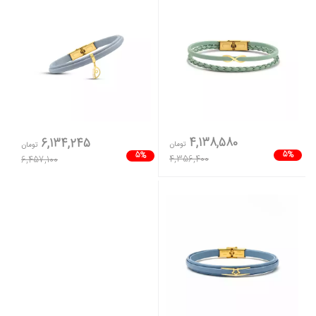
4,138,580
6,134,245
تومان
تومان
5%
5%
4,356,400
6,457,100