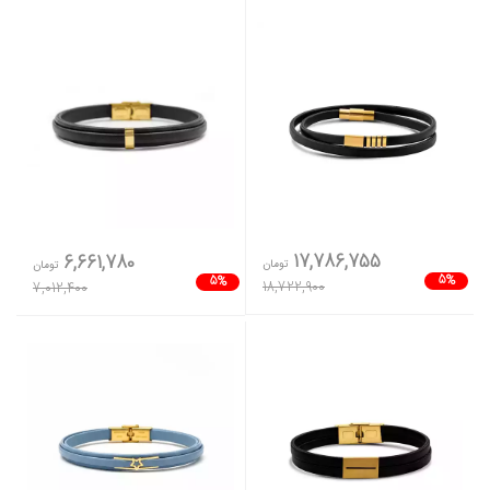
17,786,755
6,661,780
تومان
تومان
5%
5%
18,722,900
7,012,400