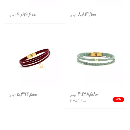
8,814,900
4,094,400
تومان
تومان
4,138,580
5,394,500
تومان
تومان
5%
4,356,400