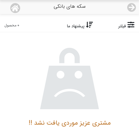
سکه های بانکی
منو
18,743,000
قیمت هرگرم طلای 18 عیار:
تومان
0 محصول
فیلتر
پیشنهاد ما
صفحه اصلی
دسته بندی محصولات
نمایندگی ها
مجله روبی
درباره ما
اعطای نمایندگی
مشتری عزیز موردی یافت نشد !!
تماس با ما