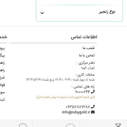
نوع زنجیر
اطلاعات تماس
خدما
شعب ما
پروف
تماس با ما
پیگ
دفتر مرکزی :
راه
تهران، الهیه
راهن
ساعات کاری :
شرا
شنبه تا چهار شنبه: 9:30 - 17:30 پنج شنبه:9:30تا13:30
قوان
راه های تماس :
سوا
(این شماره کشوری است و نیاز به پیش شماره ندارد)
ثبت
info@rubygold.ir