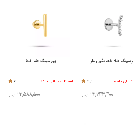
رسینگ طلا خط نگین دار
پیرسینگ طلا خط
4.6
فقط 2 عدد باقی مانده
5
22,588,500
22,243,400
تومان
تومان