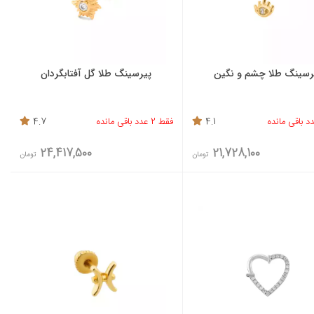
رسینگ طلا چشم و نگین
پیرسینگ طلا گل آفتابگردان
4.1
فقط 2 عدد باقی مانده
4.7
24,417,500
21,728,100
تومان
تومان