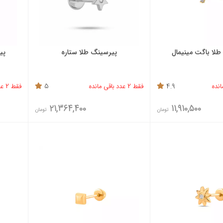
لا باگت مینیمال
پیرسینگ طلا ستاره
پی
4.9
فقط 2 عدد باقی مانده
5
فقط 2 عدد باقی مانده
21,364,400
11,910,500
تومان
تومان