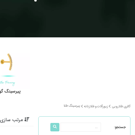
پیرسینگ گ
پیرسینگ طلا
گالری طلا روبی
زیورآلات و طلا زنانه
مرتب سازی 
جستجو: