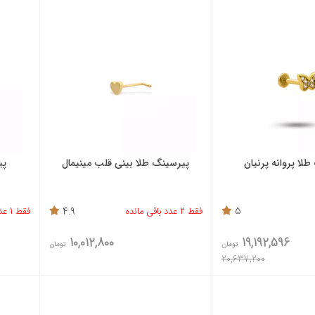
لا پروانه پرنیان
پیرسینگ طلا بینی قلب مینیمال
پی
5
فقط 2 عدد باقی مانده
4.9
فقط 1 عدد باقی مانده
10,012,800
19,192,596
تومان
تومان
20,637,200