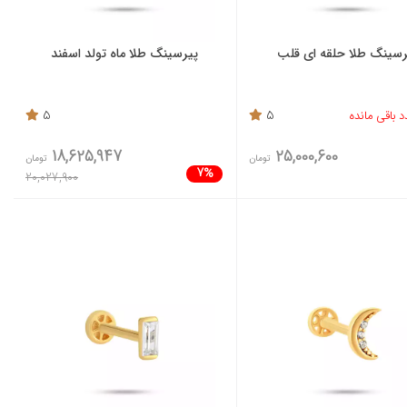
رسینگ طلا حلقه ای قلب
پیرسینگ طلا ماه تولد اسفند
5
5
18,625,947
25,000,600
تومان
تومان
7%
20,027,900