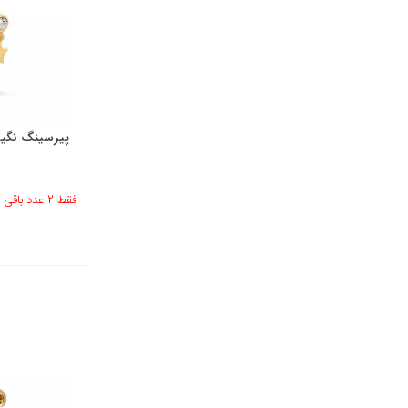
پیرسینگ نگین 
فقط 2 عدد باقی مانده