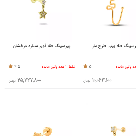
رسینگ طلا بینی طرح مار
پیرسینگ طلا آویز ستاره درخشان
5
فقط 2 عدد باقی مانده
4.5
25,727,800
10,063,100
تومان
تومان