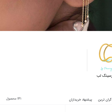
رسینگ لب
141 محصول
گران ترین
پیشنهاد خریداران