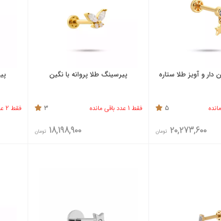
دار و آویز طلا ستاره
پیرسینگ طلا پروانه با نگین
پی
5
فقط 1 عدد باقی مانده
3
فقط 2 عدد باقی مانده
18,198,900
20,273,600
تومان
تومان