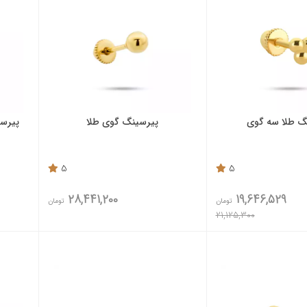
گ طلا سه گوی
پیرسینگ گوی طلا
پیرسی
5
5
28,441,200
19,646,529
تومان
تومان
21,125,300