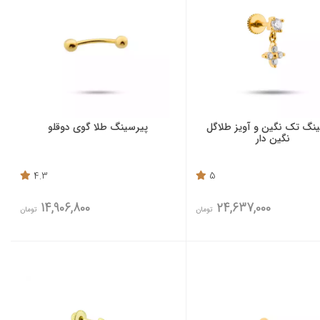
نگ تک نگین و آویز طلاگل
پیرسینگ طلا گوی دوقلو
نگین دار
4.3
5
14,906,800
24,637,000
تومان
تومان