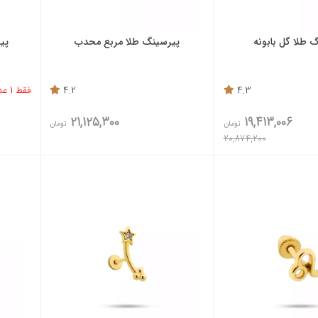
 طلا گل بابونه
پیرسینگ طلا مربع محدب
پی
4.3
4.2
فقط 1 عدد باقی مانده
21,125,300
19,413,006
تومان
تومان
20,874,200