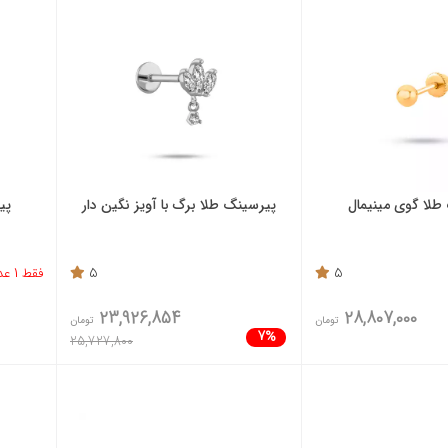
طلا گوی مینیمال
پیرسینگ طلا برگ با آویز نگین دار
پی
5
5
فقط 1 عدد باقی مانده
23,926,854
28,807,000
تومان
تومان
7%
25,727,800