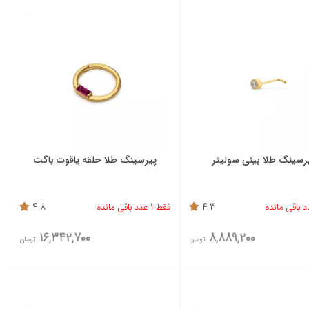
رسینگ طلا بینی سولیتر
پیرسینگ طلا حلقه یاقوت باگت
4.3
فقط 1 عدد باقی مانده
4.8
16,342,700
8,889,200
تومان
تومان