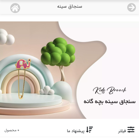
سنجاق سینه
منو
18,554,000
قیمت هرگرم طلای 18 عیار:
تومان
صفحه اصلی
دسته بندی محصولات
نمایندگی ها
مجله روبی
درباره ما
اعطای نمایندگی
تماس با ما
0 محصول
فیلتر
پیشنهاد ما