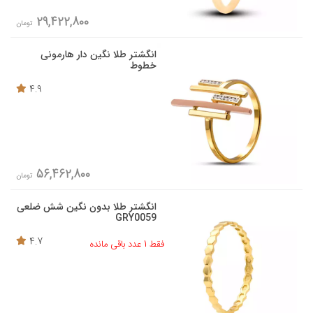
29,422,800
تومان
انگشتر طلا نگین دار هارمونی
خطوط
4.9
56,462,800
تومان
انگشتر طلا بدون نگین شش ضلعی
GRY0059
4.7
فقط 1 عدد باقی مانده