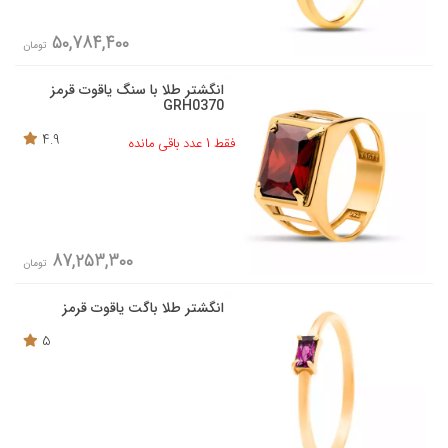
50,784,400
تومان
انگشتر طلا با سنگ یاقوت قرمز
GRH0370
4.9
فقط 1 عدد باقی مانده
87,253,300
تومان
انگشتر طلا باگت یاقوت قرمز
5