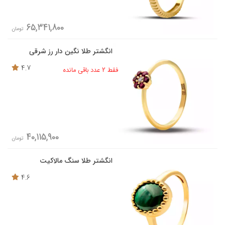
65,341,800
تومان
انگشتر طلا نگین دار رز شرقی
4.7
فقط 2 عدد باقی مانده
40,115,900
تومان
انگشتر طلا سنگ مالاکیت
4.6