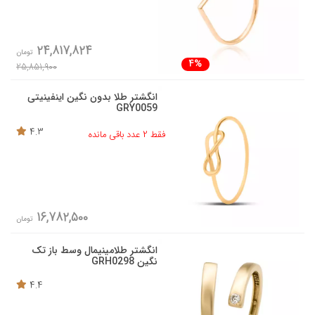
24,817,824
تومان
4%
25,851,900
انگشتر طلا بدون نگین اینفینیتی
GRY0059
4.3
فقط 2 عدد باقی مانده
16,782,500
تومان
انگشتر طلامینیمال وسط باز تک
نگین GRH0298
4.4