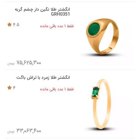
انگشتر طلا نگین دار چشم گربه
GRH0351
4.5
فقط 1 عدد باقی مانده
75,625,300
تومان
انگشتر طلا زمرد با تراش باگت
4
فقط 1 عدد باقی مانده
33,063,400
تومان