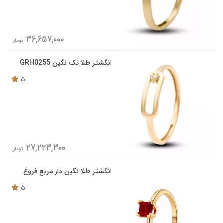
36,657,000
تومان
انگشتر طلا تک نگین GRH0255
5
27,223,300
تومان
انگشتر طلا نگین دار مربع فروغ
5