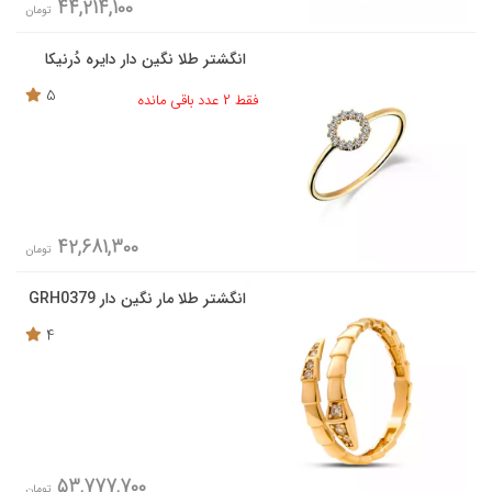
44,214,100
تومان
انگشتر طلا نگین دار دایره دُرنیکا
5
فقط 2 عدد باقی مانده
42,681,300
تومان
انگشتر طلا مار نگین دار GRH0379
4
53,777,700
تومان