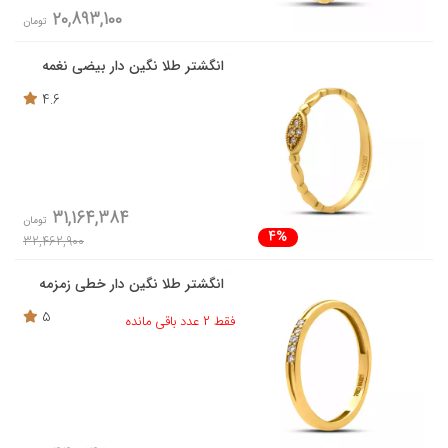
20,893,100
تومان
انگشتر طلا نگین دار بیضی نغمه
4.6
31,164,384
تومان
4%
32,462,900
انگشتر طلا نگین دار خطی زمزمه
5
فقط 2 عدد باقی مانده