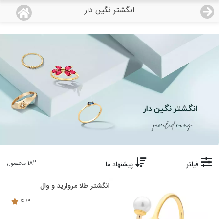
انگشتر نگین دار
منو
18,791,000
قیمت هرگرم طلای 18 عیار:
تومان
صفحه اصلی
دسته بندی محصولات
نمایندگی ها
مجله روبی
درباره ما
182 محصول
فیلتر
پیشنهاد ما
اعطای نمایندگی
انگشتر طلا مروارید و وال
4.3
تماس با ما