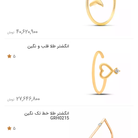
40,620,900
تومان
انگشتر طلا قلب و نگین
5
27,646,800
تومان
انگشتر طلا خط تک نگین
GRH0215
5