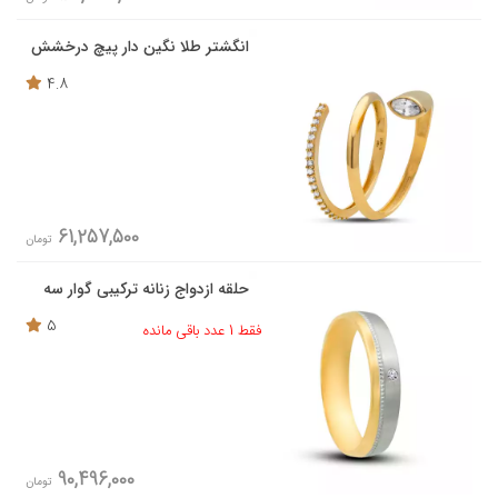
انگشتر طلا نگین دار پیچ درخشش
4.8
61,257,500
تومان
حلقه ازدواج زنانه ترکیبی گوار سه
5
فقط 1 عدد باقی مانده
90,496,000
تومان