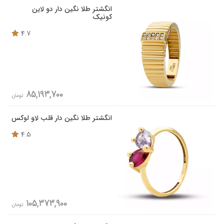
انگشتر طلا نگین دار دو لاین
کونیک
4.7
85,193,700
تومان
انگشتر طلا نگین دار قلب لاو لوکس
4.5
105,373,900
تومان