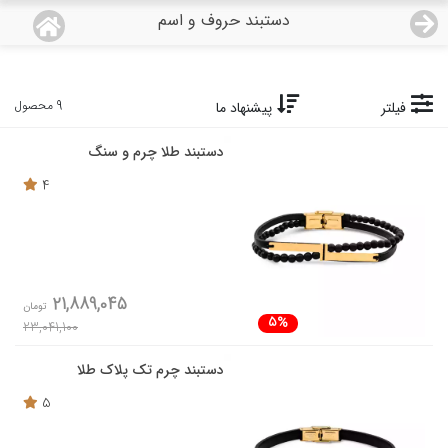
دستبند حروف و اسم
منو
18,679,000
قیمت هرگرم طلای 18 عیار:
تومان
صفحه اصلی
9 محصول
فیلتر
پیشنهاد ما
دستبند طلا چرم و سنگ
دسته بندی محصولات
4
نمایندگی ها
مجله روبی
21,889,045
تومان
درباره ما
5%
23,041,100
اعطای نمایندگی
دستبند چرم تک پلاک طلا
5
تماس با ما