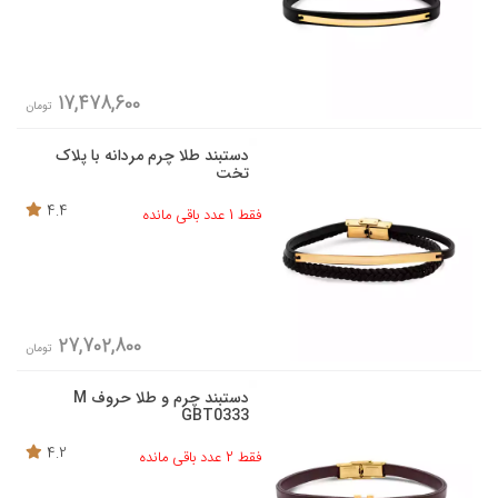
17,478,600
تومان
دستبند طلا چرم مردانه با پلاک
تخت
4.4
فقط 1 عدد باقی مانده
27,702,800
تومان
دستبند چرم و طلا حروف M
GBT0333
4.2
فقط 2 عدد باقی مانده