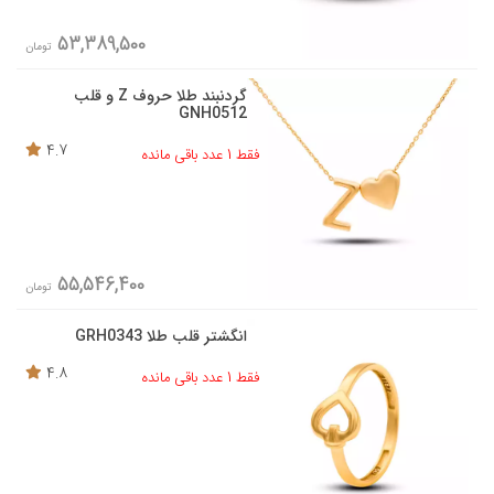
53,389,500
تومان
گردنبند طلا حروف Z و قلب
GNH0512
4.7
فقط 1 عدد باقی مانده
55,546,400
تومان
انگشتر قلب طلا GRH0343
4.8
فقط 1 عدد باقی مانده