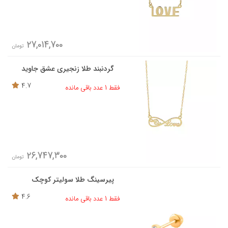
27,014,700
تومان
گردنبند طلا زنجیری عشق جاوید
4.7
فقط 1 عدد باقی مانده
26,747,300
تومان
پیرسینگ طلا سولیتر کوچک
4.6
فقط 1 عدد باقی مانده