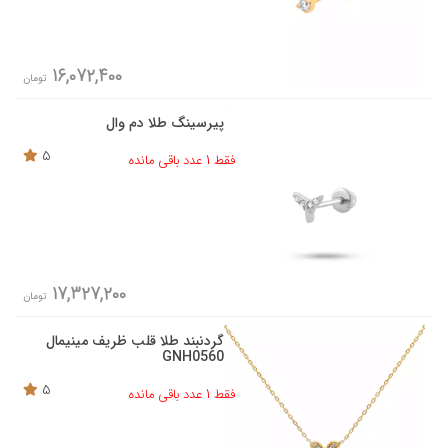
16,072,400
تومان
پیرسینگ طلا دم وال
5
فقط 1 عدد باقی مانده
17,327,200
تومان
گردنبند طلا قلب ظریف مینیمال
GNH0560
5
فقط 1 عدد باقی مانده