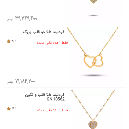
39,369,400
تومان
گردنبند طلا دو قلب بزرگ
4.2
فقط 1 عدد باقی مانده
71,184,200
تومان
گردنبند طلا قلب و نگین
GNH0562
4.1
فقط 1 عدد باقی مانده