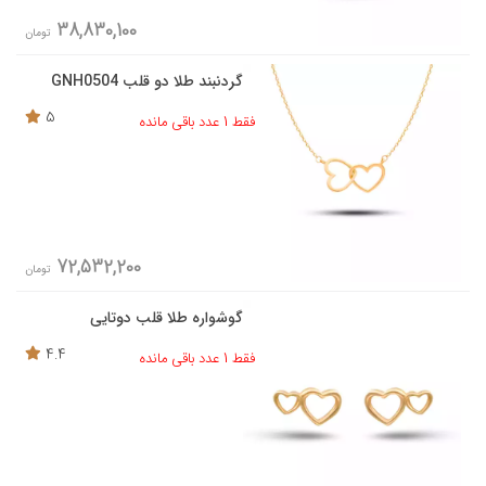
38,830,100
تومان
گردنبند طلا دو قلب GNH0504
5
فقط 1 عدد باقی مانده
72,532,200
تومان
گوشواره طلا قلب دوتایی
4.4
فقط 1 عدد باقی مانده