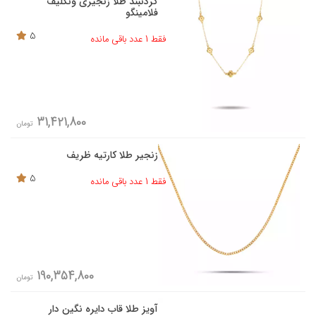
گردنبند طلا زنجیری ونکلیف
فلامینگو
5
فقط 1 عدد باقی مانده
31,421,800
تومان
زنجیر طلا کارتیه ظریف
5
فقط 1 عدد باقی مانده
190,354,800
تومان
آویز طلا قاب دایره نگین دار