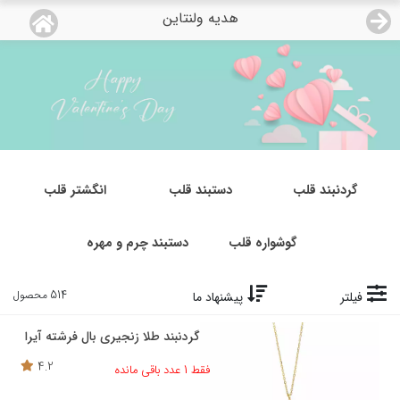
هدیه ولنتاین
منو
18,860,000
قیمت هرگرم طلای 18 عیار:
تومان
صفحه اصلی
دسته بندی محصولات
نمایندگی ها
گردنبند قلب
دستبند قلب
انگشتر قلب
مجله روبی
گوشواره قلب
دستبند چرم و مهره
درباره ما
514 محصول
فیلتر
پیشنهاد ما
اعطای نمایندگی
گردنبند طلا زنجیری بال فرشته آیرا
4.2
فقط 1 عدد باقی مانده
تماس با ما