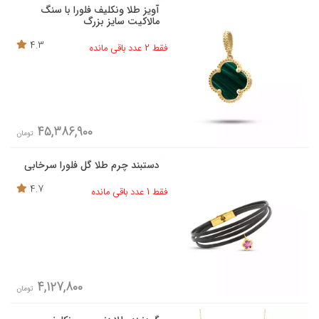
آویز طلا ونکلیف فلورا با سنگ
مالاکیت سایز بزرگ
4.3
فقط 2 عدد باقی مانده
45,386,900
تومان
دستبند چرم طلا گل فلورا سرخابی
4.7
فقط 1 عدد باقی مانده
4,127,800
تومان