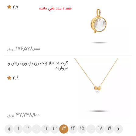
4.9
فقط 1 عدد باقی مانده
176,528,000
تومان
گردنبند طلا زنجیری پاپیون تراش و
مروارید
4.8
47,748,900
تومان
1
2
…
11
12
13
14
15
…
18
19