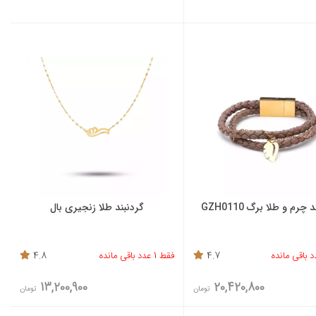
چرم و طلا برگ GZH0110
گردنبند طلا زنجیری بال
4.7
فقط 1 عدد باقی مانده
4.8
13,200,900
20,420,800
تومان
تومان