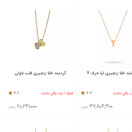
بند طلا زنجیری لیا حرف Y
گردنبند طلا زنجیری قلب لاولی
4.3
فقط 1 عدد باقی مانده
4.2
60,241,000
37,804,300
تومان
تومان