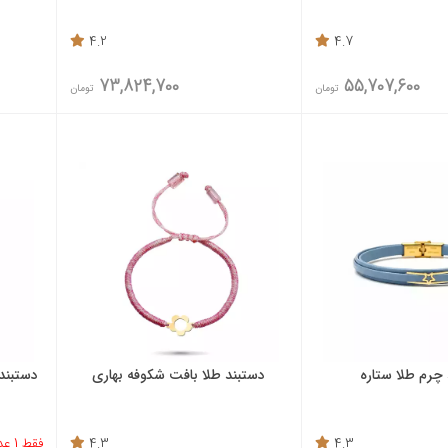
4.2
4.7
73,824,700
55,707,600
تومان
تومان
چرم طلا ستاره
دستبند طلا بافت شکوفه بهاری
دستبند 
4.3
4.3
فقط 1 عدد باقی مانده