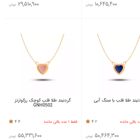
29,510,900
10,645,400
تومان
تومان
نبند طلا قلب با سنگ آبی
گردنبند طلا قلب کوچک رزکوارتز
GNH0502
4.2
فقط 1 عدد باقی مانده
4.4
55,331,600
50,464,300
تومان
تومان