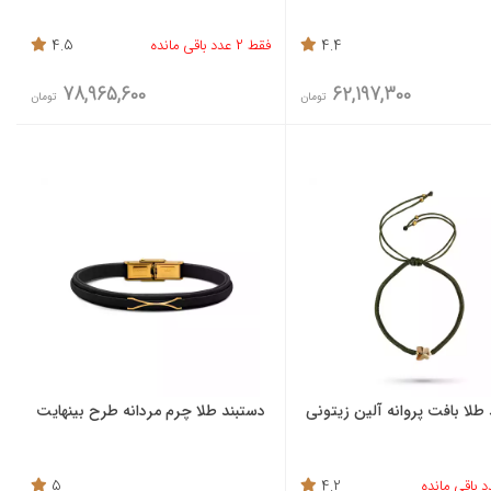
4.4
فقط 2 عدد باقی مانده
4.5
78,965,600
62,197,300
تومان
تومان
طلا بافت پروانه آلین زیتونی
دستبند طلا چرم مردانه طرح بینهایت
5
4.2