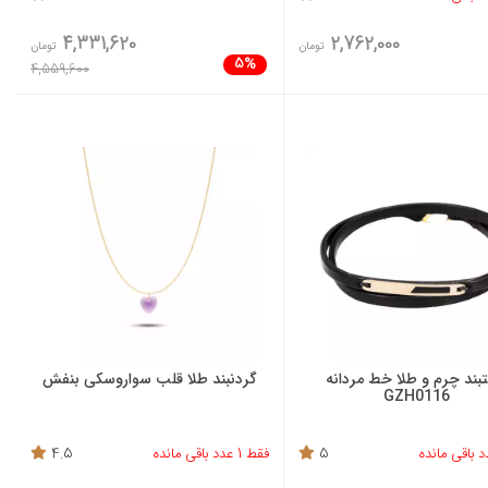
4,331,620
2,762,000
تومان
تومان
5%
4,559,600
بند چرم و طلا خط مردانه
گردنبند طلا قلب سواروسکی بنفش
GZH0116
5
فقط 1 عدد باقی مانده
4.5