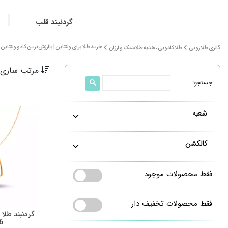
گردنبند قلب
خرید طلا برای ولنتاین | باارزش‌ترین کادو ولنتای
گالری طلا روبی
طلا کادویی ، هدیه طلا سبک و ارزان
مرتب سازی 
جستجو:
شعبه
کالکشن
فقط محصولات موجود
فقط محصولات تخفیف دار
گردنبند طلا
6