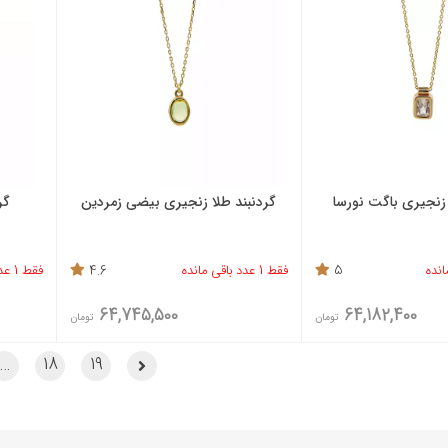
 زنجیری باگت نورسا
گردنبند طلا زنجیری بیضی زمردین
گرد
5
فقط 1 عدد باقی مانده
4.6
فقط 1 عدد باقی مانده
64,745,500
64,182,400
تومان
تومان
…
18
19