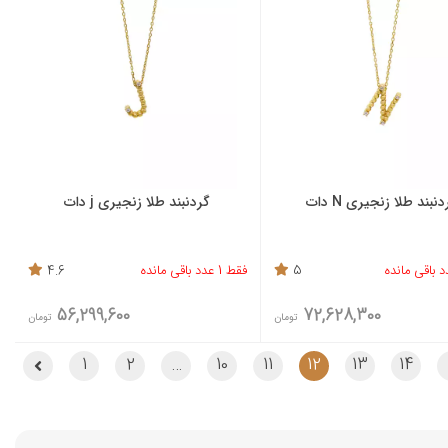
نبند طلا زنجیری N دات
گردنبند طلا زنجیری j دات
5
فقط 1 عدد باقی مانده
4.6
56,299,600
72,628,300
تومان
تومان
1
2
…
10
11
12
13
14