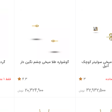
 میخی سولیتر کوچک
گوشواره طلا میخی چشم نگین دار
گردن
آنیل
3
4.3
فقط 1 عدد باقی مانده
20,324,900
32,932,500
تومان
تومان