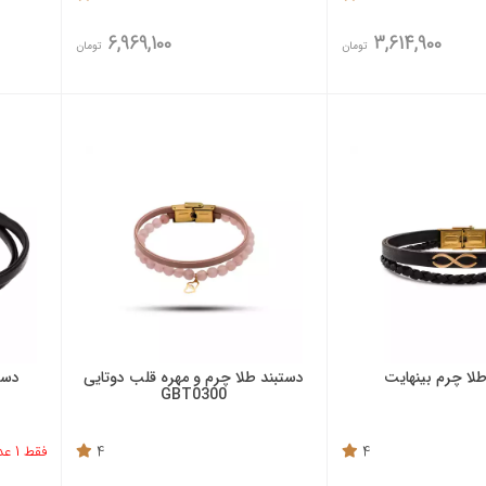
6,969,100
3,614,900
تومان
تومان
لا چرم بینهایت
دستبند طلا چرم و مهره قلب دوتایی
دست
GBT0300
4
4
فقط 1 عدد باقی مانده