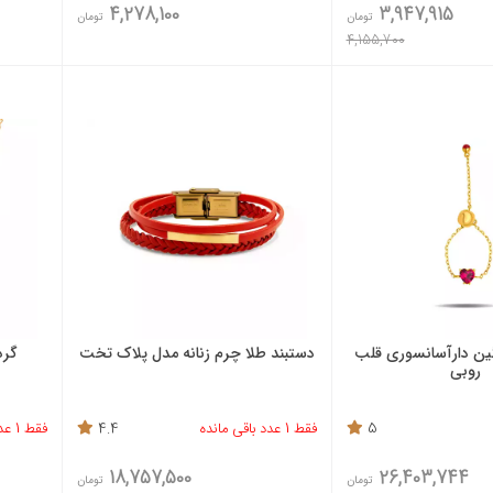
4,278,100
3,947,915
تومان
تومان
4,155,700
گین دارآسانسوری قلب
دستبند طلا چرم زنانه مدل پلاک تخت
گرد
روبی
5
فقط 1 عدد باقی مانده
4.4
فقط 1 عدد باقی مانده
18,757,500
26,403,744
تومان
تومان