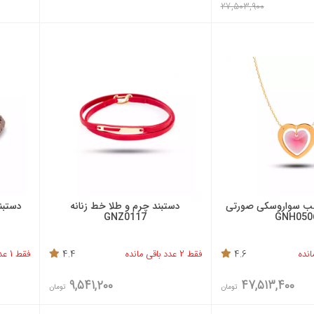
27,503,900
قلب سواروسکی صورتی
دستبند چرم و طلا خط زنانه
دستبند 
GNZ0117
GNH050
4.6
فقط 2 عدد باقی مانده
4.4
فقط 1 عدد باقی مانده
9,541,200
47,513,400
تومان
تومان