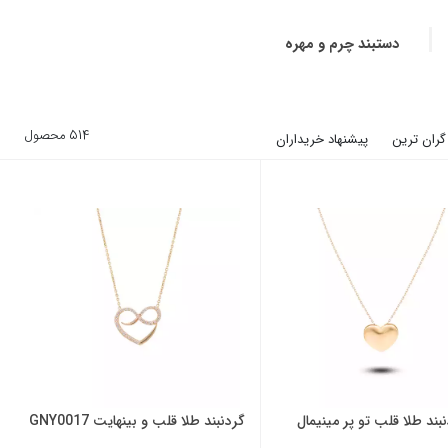
دستبند چرم و مهره
514 محصول
گران ترین
پیشنهاد خریداران
بند طلا قلب تو پر مینیمال
گردنبند طلا قلب و بینهایت GNY0017