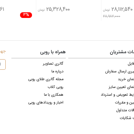
61
25,328,400
28,112,540
تومان
تومان
3%
28,982,000
جهت 
ت مشتریان
همراه با روبی
ایل
گالری تصاویر
یری ارسال سفارش
درباره ما
نمای خرید
مجله گالری طلای روبی
مای تعیین سایز
روبی کلاب
یط تعویض و استرداد
همکاری با ما
ین و مقررات
اخبار و رویدادهای روبی
لات متداول
 شکایات