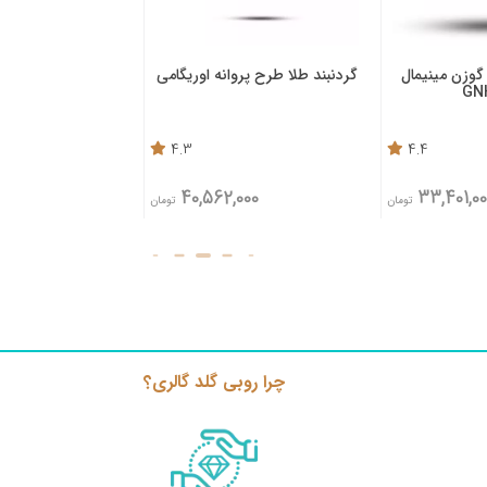
گوزن مینیمال
گردنبند طلا طرح پروانه اوریگامی
گردنبند طلا
GN
4.3
4.4
,650
40,562,000
33,401,00
تومان
تومان
3%
چرا روبی گلد گالری؟