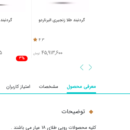
طلا جفت عاشق
گردنبند طلا زنجیری البرناردو
گردنبند 
4.3
4.1
5
45,913,600
36,478,014
تومان
تومان
3%
37,606,200
معرفی محصول
مشخصات
امتیاز کاربران
توضیحات
کلیه محصولات روبی طلای 18 عیار می باشند .