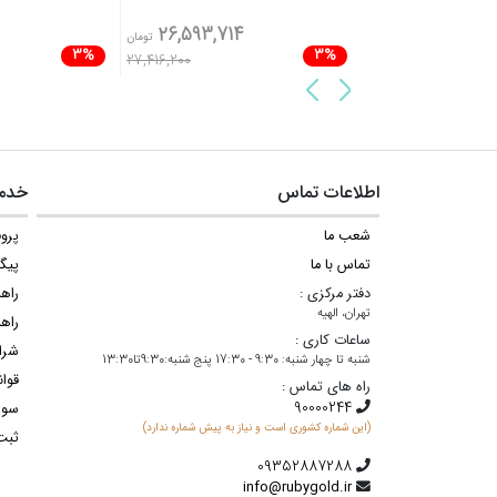
26,593,714
24,023,500
تومان
تومان
3%
3%
27,416,200
اطلاعات تماس
خدما
شعب ما
پروف
تماس با ما
پیگ
دفتر مرکزی :
راه
تهران، الهیه
راهن
ساعات کاری :
شرا
شنبه تا چهار شنبه: 9:30 - 17:30 پنج شنبه:9:30تا13:30
قوان
راه های تماس :
سوا
(این شماره کشوری است و نیاز به پیش شماره ندارد)
ثبت
info@rubygold.ir