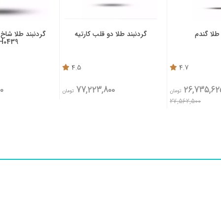
طلا گندم
گردنبند طلا دو قلب کارتیه
گردنبند طلا شاخ 
H0439
4.5
4.7
0
77,223,800
26,735,62
تومان
تومان
27,562,500