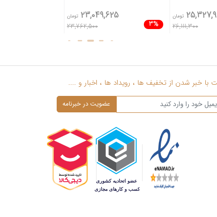
,832
23,049,625
25,327,9
تومان
تومان
4%
3%
23,762,500
26,111,300
با خبر شدن از تخفیف ها ، رویداد ها ، اخبار و ....