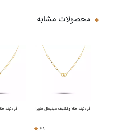
محصولات مشابه
میلانو قلب دل ارا
گردنبند طلا ونکلیف مینیمال فلورا
گردنبند طلا
4.9
4.6