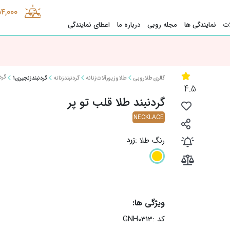
54,000
ت
نمایندگی ها
مجله روبی
درباره ما
اعطای نمایندگی
گرد
گالری طلا روبی
طلا و زیورآلات زنانه
گردنبند زنانه
گردنبند زنجیری1
4.5
گردنبند طلا قلب تو پر
NECKLACE
زرد
رنگ طلا :
ویژگی ها:
کد :
GNH0313