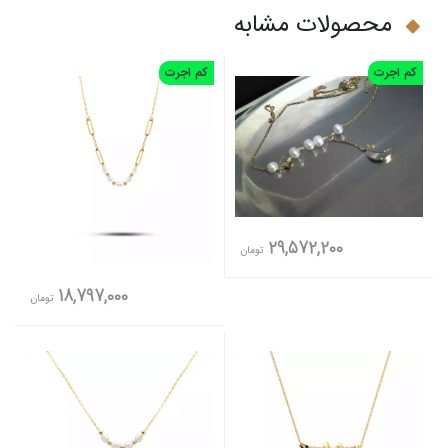
محصولات مشابه
کم اجرت
کم اجرت
29,572,200
تومان
18,797,000
تومان