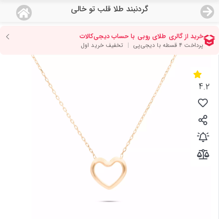
گردنبند طلا قلب تو خالی
منو
18,810,000
قیمت هرگرم طلای 18 عیار:
تومان
صفحه اصلی
دسته بندی محصولات
4.2
نمایندگی ها
مجله روبی
درباره ما
اعطای نمایندگی
تماس با ما