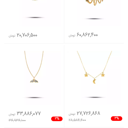
60,862,400
20,706,500
تومان
تومان
27,726,868
33,886,077
تومان
تومان
3%
3%
28,584,400
34,934,100