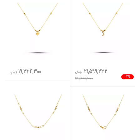
21,599,232
19,324,300
تومان
تومان
4%
22,499,200