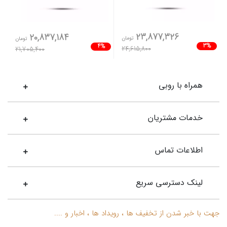
23,877,326
20,837,184
تومان
تومان
3%
4%
24,615,800
21,705,400
همراه با روبی
خدمات مشتریان
اطلاعات تماس
لینک دسترسی سریع
جهت با خبر شدن از تخفیف ها ، رویداد ها ، اخبار و ....