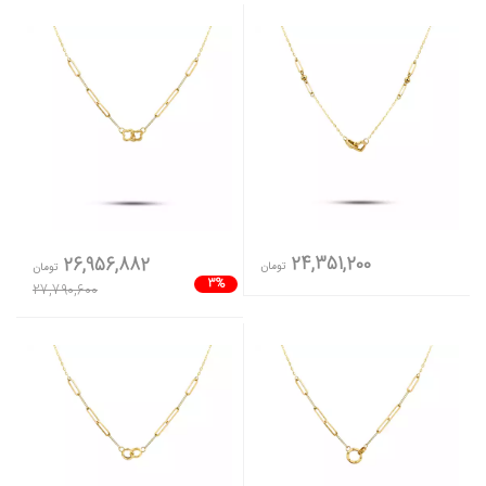
24,351,200
26,956,882
تومان
تومان
3%
27,790,600