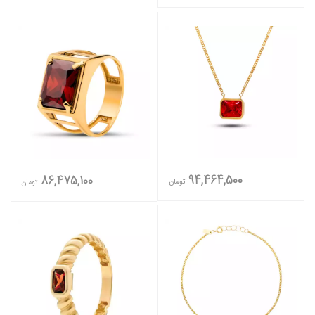
94,464,500
86,475,100
تومان
تومان