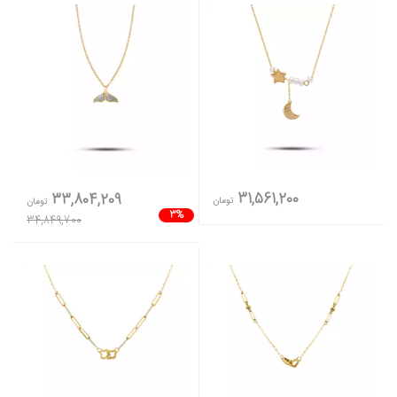
31,561,200
33,804,209
تومان
تومان
3%
34,849,700