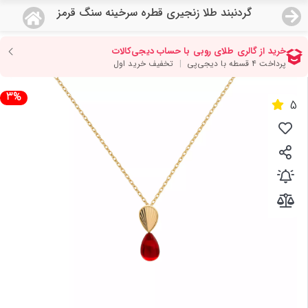
گردنبند طلا زنجیری قطره سرخینه سنگ قرمز
منو
18,622,000
قیمت هرگرم طلای 18 عیار:
تومان
صفحه اصلی
3%
5
دسته بندی محصولات
نمایندگی ها
مجله روبی
درباره ما
اعطای نمایندگی
تماس با ما