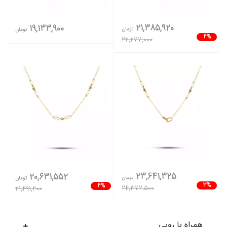
21,385,920
19,133,900
تومان
تومان
4%
22,277,000
23,641,325
20,631,552
تومان
تومان
3%
4%
24,372,500
21,491,200
همراه با روبی