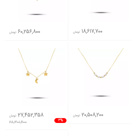
18,617,700
60,256,800
تومان
تومان
20,508,200
27,452,358
تومان
تومان
3%
28,301,400