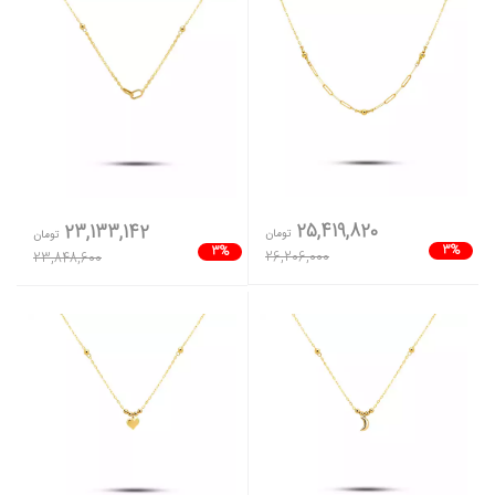
25,419,820
23,133,142
تومان
تومان
3%
3%
26,206,000
23,848,600