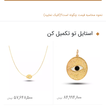
نحوه محاسبه قیمت چگونه است؟(کلیک نمایید)
استایل تو تکمیل کن
84,994,800
57,648,500
تومان
تومان