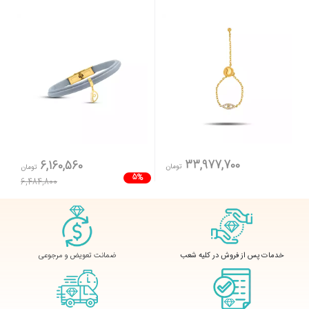
33,977,700
6,160,560
تومان
تومان
5%
6,484,800
ضمانت تعویض و مرجوعی
خدمات پس از فروش در کلیه شعب