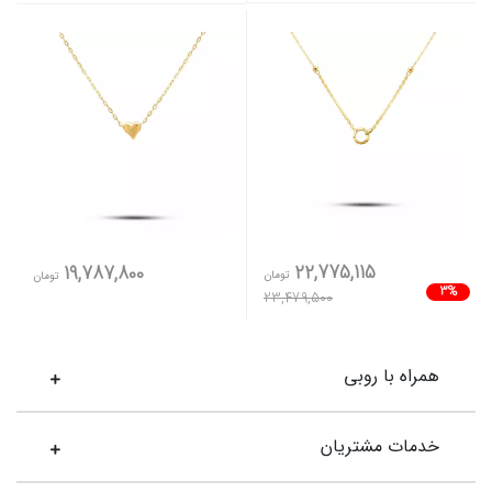
22,775,115
19,787,800
تومان
تومان
3%
23,479,500
همراه با روبی
خدمات مشتریان