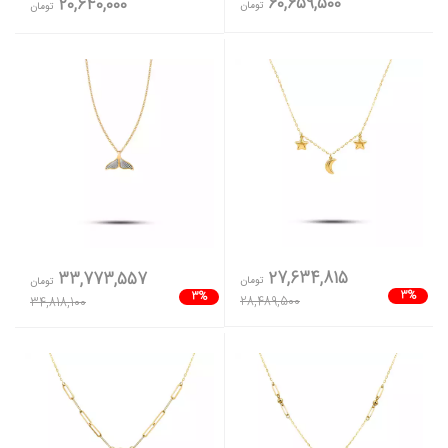
60,659,500
20,640,000
تومان
تومان
27,634,815
33,773,557
تومان
تومان
3%
3%
28,489,500
34,818,100