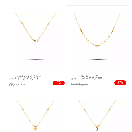
25,588,600
23,286,693
تومان
تومان
3%
3%
26,380,000
24,006,900