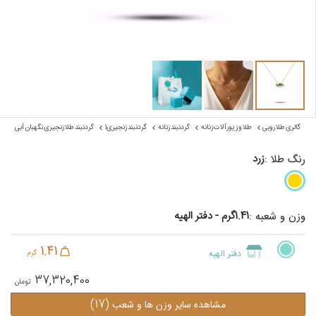
گالری طلا روبی
طلا و زیورآلات زنانه
گردنبند زنانه
گردنبند زنجیری1
گردنبند طلا زنجیری نگهبان آبی
زرد
رنگ طلا :
1.41گرم - دفتر الهیه
وزن و شعبه :
1.41
دفتر الهیه
گرم
37,320,400
(17)
مشاهده سایر وزن ها و شعب