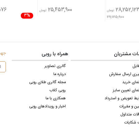
576
25,453,900
28,252,12
تومان
تومان
3%
29,125,900
جهت 
ت مشتریان
همراه با روبی
ایل
گالری تصاویر
یری ارسال سفارش
درباره ما
نمای خرید
مجله گالری طلای روبی
مای تعیین سایز
روبی کلاب
یط تعویض و استرداد
همکاری با ما
ین و مقررات
اخبار و رویدادهای روبی
لات متداول
 شکایات