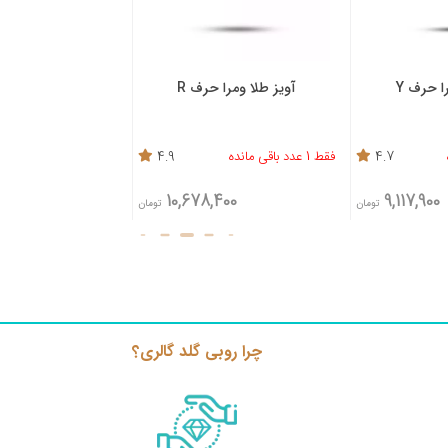
ف Y
آویز طلا ومرا حرف R
آویز طلا ومرا حرف P
4.7
فقط 1 عدد باقی مانده
4.9
38,100
10,678,400
9,117,
تومان
تومان
چرا روبی گلد گالری؟