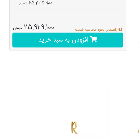
45,235,900
25,929,100
تومان
راهنمای نحوه محاسبه قیمت
افزودن به سبد خرید