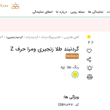
47,000
ت
نمایندگی ها
مجله روبی
درباره ما
اعطای نمایندگی
گرد
گالری طلا روبی
طلا و زیورآلات زنانه
گردنبند زنانه
گردنبند زنجیری1
4.6
گردنبند طلا زنجیری ومرا حرف Z
Necklace
زرد
رنگ طلا :
ویژگی ها:
کد :
GNH0237