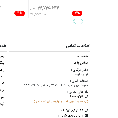
3
26,725,634
24,142,500
تومان
تومان
3%
3%
27,552,200
اطلاعات تماس
خدما
شعب ما
پروف
تماس با ما
پیگ
دفتر مرکزی :
راه
تهران، الهیه
راهن
ساعات کاری :
شرا
شنبه تا چهار شنبه: 9:30 - 17:30 پنج شنبه:9:30تا13:30
قوان
راه های تماس :
سوا
(این شماره کشوری است و نیاز به پیش شماره ندارد)
ثبت
info@rubygold.ir