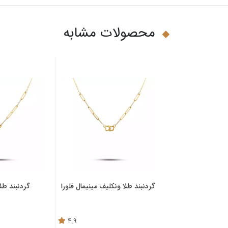
محصولات مشابه
میلانو قلب دل ارا
گردنبند طلا ونکلیف مینیمال فلورا
گردنبند طلا
4.9
4.6