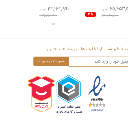
,336
23,163,891
25,453,
تومان
تومان
4%
3%
23,880,300
26,240,800
با خبر شدن از تخفیف ها ، رویداد ها ، اخبار و ....