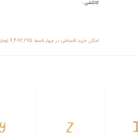
کالکشن :
امکان خرید اقساطی در چهار قسط 6,482,275 تومان