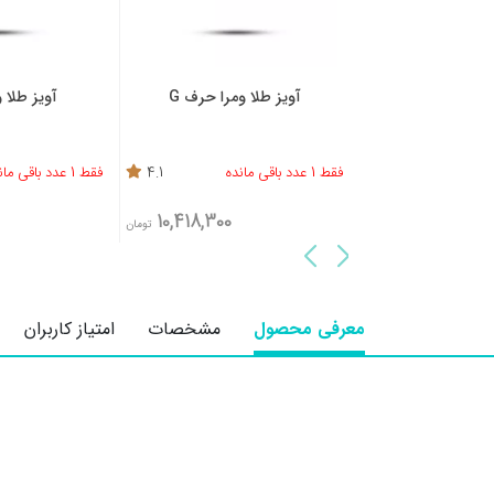
ا حرف T
آویز طلا ومرا حرف G
آویز طلا ومرا 
4.9
فقط 1 عدد باقی مانده
4.1
فقط 1 عدد باقی مانده
,300
10,418,300
7,557,4
تومان
تومان
معرفی محصول
مشخصات
امتیاز کاربران