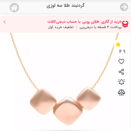
گردنبند طلا سه لوزی
منو
18,637,000
قیمت هرگرم طلای 18 عیار:
تومان
صفحه اصلی
دسته بندی محصولات
4.9
نمایندگی ها
مجله روبی
درباره ما
اعطای نمایندگی
تماس با ما