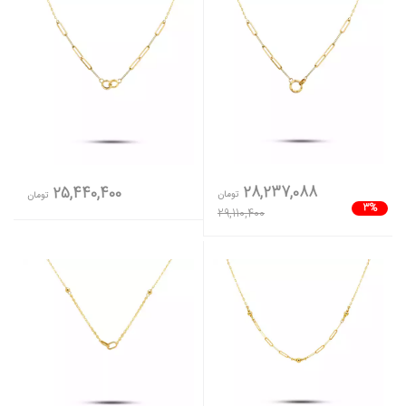
28,237,088
25,440,400
تومان
تومان
3%
29,110,400