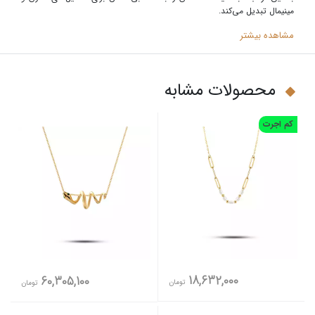
مینیمال تبدیل می‌کند
.
مشاهده بیشتر
محصولات مشابه
کم اجرت
18,632,000
60,305,100
تومان
تومان