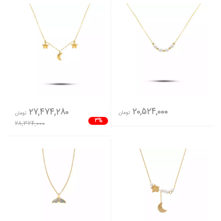
20,524,000
27,474,280
تومان
تومان
3%
28,324,000