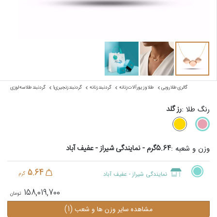
گالری طلا روبی
طلا و زیورآلات زنانه
گردنبند زنانه
گردنبند زنجیری1
گردنبند طلا سه لوزی
رز گلد
رنگ طلا :
5.64گرم - نمایندگی شیراز - عفیف آباد
وزن و شعبه :
5.64
نمایندگی شیراز - عفیف آباد
گرم
158,019,700
(1)
مشاهده سایر وزن ها و شعب