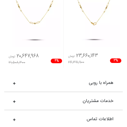
23,660,143
20,647,968
تومان
تومان
3%
4%
24,391,900
21,508,300
همراه با روبی
خدمات مشتریان
اطلاعات تماس