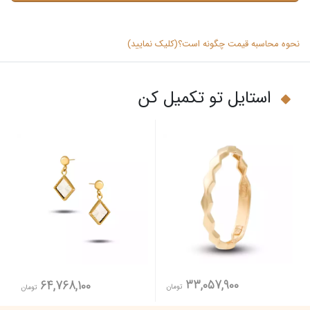
نحوه محاسبه قیمت چگونه است؟(کلیک نمایید)
استایل تو تکمیل کن
33,057,900
64,768,100
تومان
تومان