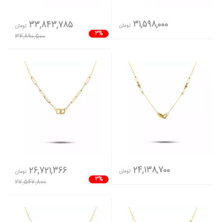
31,598,000
33,843,785
تومان
تومان
3%
34,890,500
24,138,700
26,721,366
تومان
تومان
3%
27,547,800