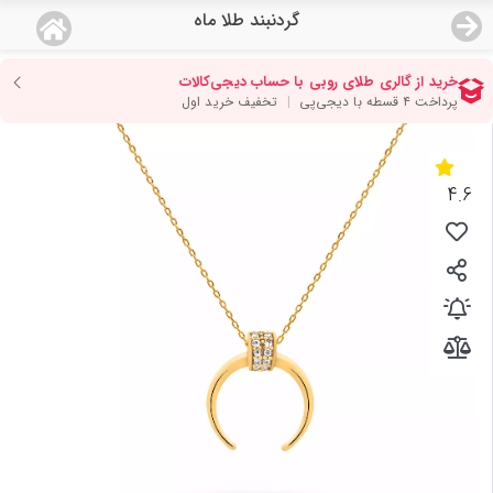
گردنبند طلا ماه
منو
18,644,000
قیمت هرگرم طلای 18 عیار:
تومان
صفحه اصلی
دسته بندی محصولات
4.6
نمایندگی ها
مجله روبی
درباره ما
اعطای نمایندگی
تماس با ما