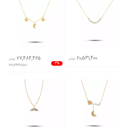
20,531,400
27,484,465
تومان
تومان
3%
28,334,500