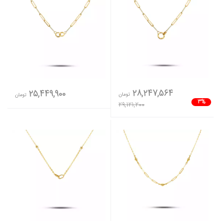
28,247,564
25,449,900
تومان
تومان
3%
29,121,200