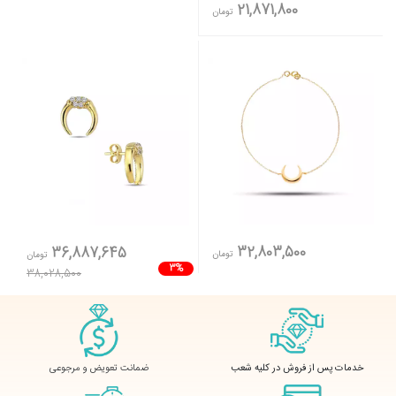
21,871,800
تومان
32,803,500
36,887,645
تومان
تومان
3%
38,028,500
ضمانت تعویض و مرجوعی
خدمات پس از فروش در کلیه شعب