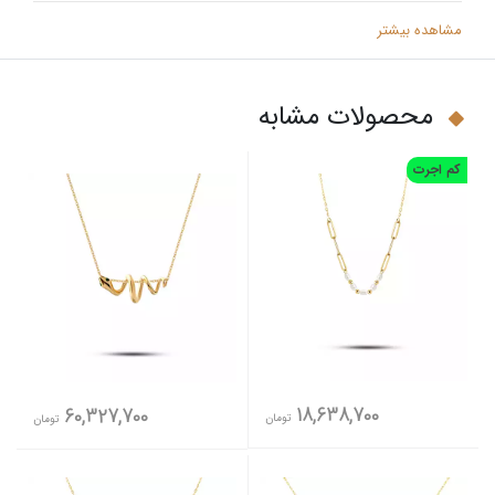
مشاهده بیشتر
محصولات مشابه
کم اجرت
18,638,700
60,327,700
تومان
تومان