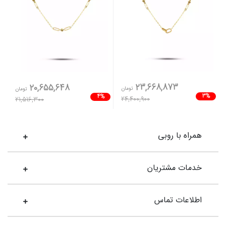
23,668,873
20,655,648
تومان
تومان
3%
4%
24,400,900
21,516,300
همراه با روبی
خدمات مشتریان
اطلاعات تماس