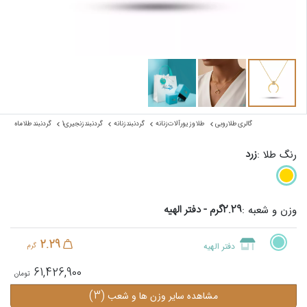
گالری طلا روبی
طلا و زیورآلات زنانه
گردنبند زنانه
گردنبند زنجیری1
گردنبند طلا ماه
زرد
رنگ طلا :
2.29گرم - دفتر الهیه
وزن و شعبه :
2.29
دفتر الهیه
گرم
61,426,900
(3)
مشاهده سایر وزن ها و شعب