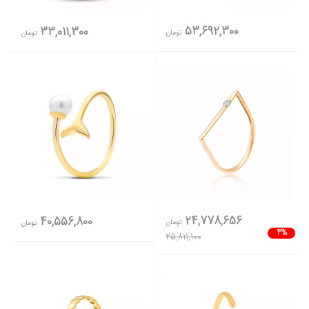
53,692,300
33,011,300
تومان
تومان
24,778,656
40,556,800
تومان
تومان
4%
25,811,100