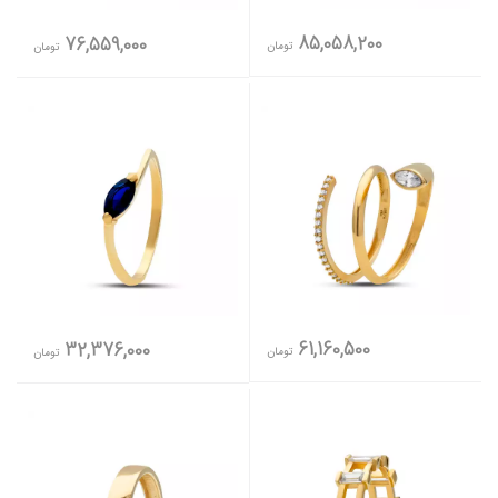
85,058,200
76,559,000
تومان
تومان
61,160,500
32,376,000
تومان
تومان