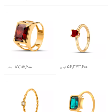
54,373,400
87,115,200
تومان
تومان