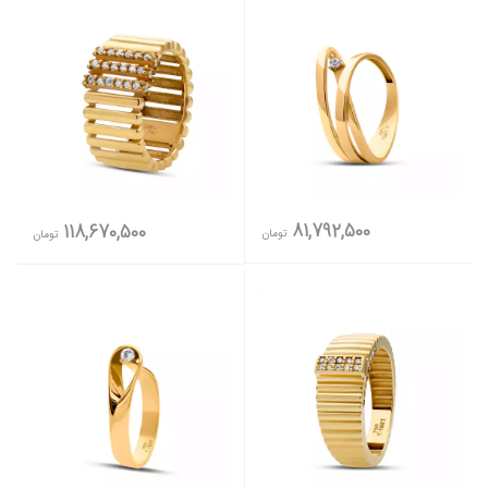
81,792,500
118,670,500
تومان
تومان