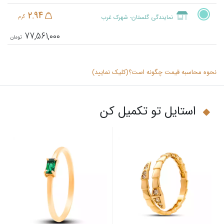
2.94
نمایندگی گلستان- شهرک غرب
گرم
77,561,000
نحوه محاسبه قیمت چگونه است؟(کلیک نمایید)
استایل تو تکمیل کن