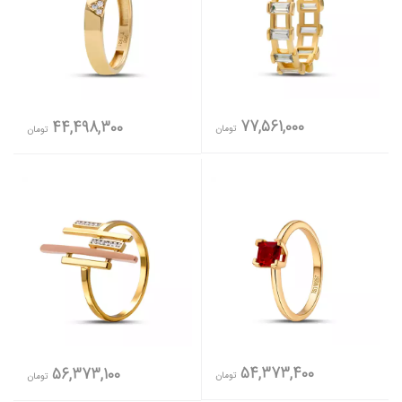
77,561,000
44,498,300
تومان
تومان
54,373,400
56,373,100
تومان
تومان