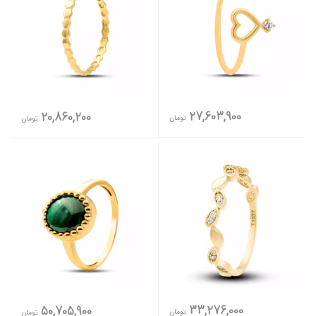
27,603,900
20,860,200
تومان
تومان
33,276,000
50,705,900
تومان
تومان