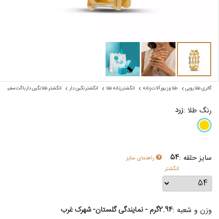
گالری طلا روبی
طلا و زیورآلات زنانه
انگشتر زنانه طلا
انگشتر نگین دار
انگشتر طلا نگین دار باگت سفید
زرد
رنگ طلا :
54
سایز حلقه :
راهنمای سایز
انگشتر
2.94گرم - نمایندگی گلستان- شهرک غرب
وزن و شعبه :