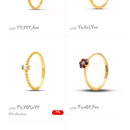
70,801,700
27,222,800
تومان
تومان
40,052,600
30,759,072
تومان
تومان
4%
32,040,700