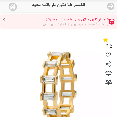
انگشتر طلا نگین دار باگت سفید
منو
18,761,000
قیمت هرگرم طلای 18 عیار:
تومان
صفحه اصلی
دسته بندی محصولات
4.5
نمایندگی ها
مجله روبی
درباره ما
اعطای نمایندگی
تماس با ما