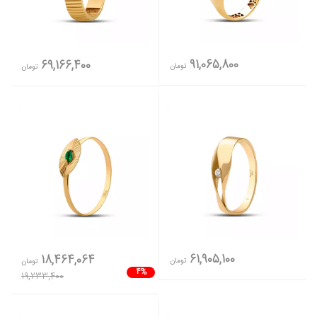
91,065,800
69,166,400
تومان
تومان
61,905,100
18,464,064
تومان
تومان
4%
19,233,400