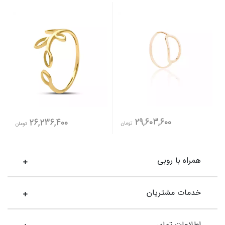
29,603,600
26,236,400
تومان
تومان
همراه با روبی
خدمات مشتریان
اطلاعات تماس