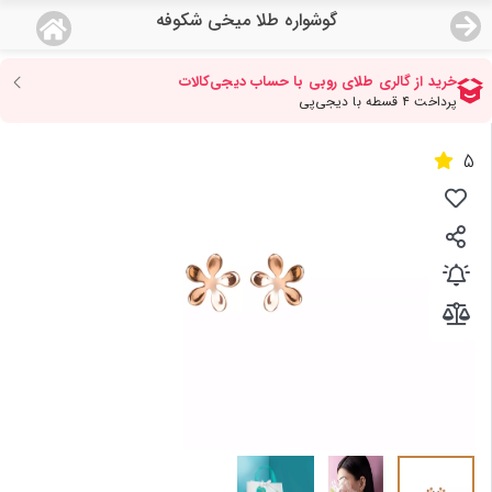
گوشواره طلا میخی شکوفه
منو
18,779,000
قیمت هرگرم طلای 18 عیار:
تومان
صفحه اصلی
5
دسته بندی محصولات
نمایندگی ها
مجله روبی
درباره ما
اعطای نمایندگی
تماس با ما