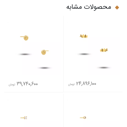
محصولات مشابه
24,896,100
39,740,600
تومان
تومان