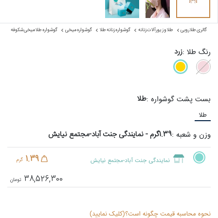
گالری طلا روبی
طلا و زیورآلات زنانه
گوشواره زنانه طلا
گوشواره میخی
گوشواره طلا میخی شکوفه
زرد
رنگ طلا :
طلا
بست پشت گوشواره :
طلا
1.39گرم - نمایندگی جنت آباد-مجتمع نیایش
وزن و شعبه :
1.39
نمایندگی جنت آباد-مجتمع نیایش
گرم
38,526,300
نحوه محاسبه قیمت چگونه است؟(کلیک نمایید)