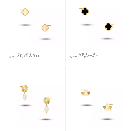
76,800,600
62,248,700
تومان
تومان