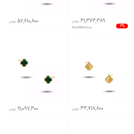
31,373,389
52,610,800
تومان
تومان
3%
32,343,700
33,718,800
91,097,300
تومان
تومان