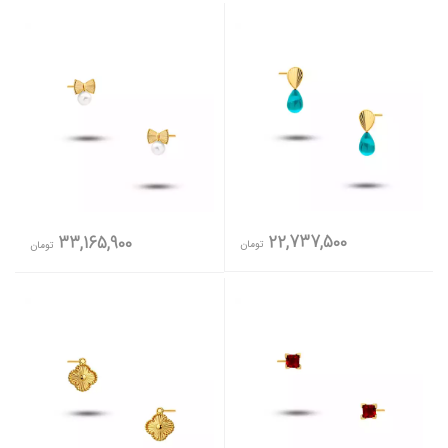
22,737,500
33,165,900
تومان
تومان