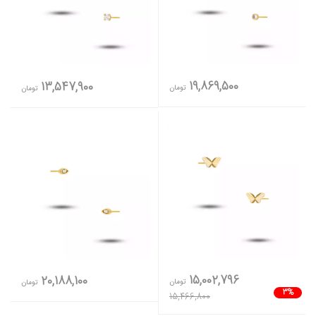
19,869,500
13,547,900
تومان
تومان
15,002,796
20,188,100
تومان
تومان
3%
15,466,800