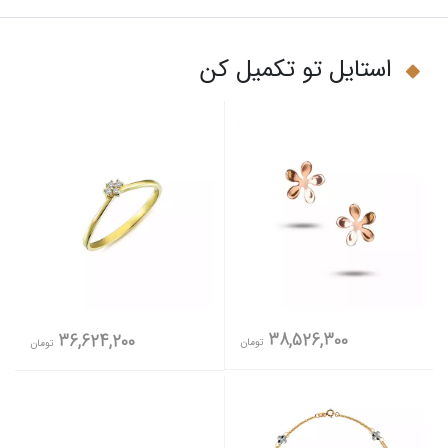
استایل تو تکمیل کن
38,526,300
36,624,200
تومان
تومان