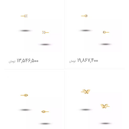
19,867,400
13,546,500
تومان
تومان