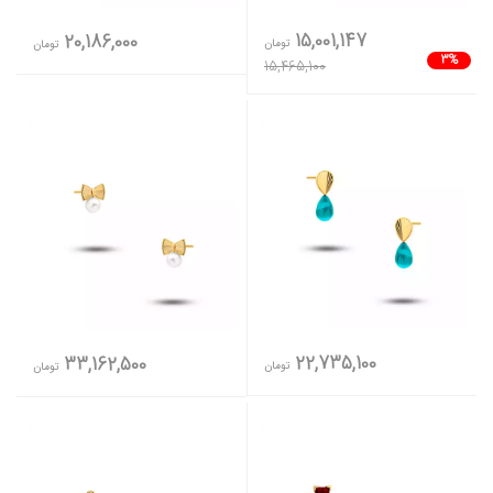
15,001,147
20,186,000
تومان
تومان
3%
15,465,100
22,735,100
33,162,500
تومان
تومان