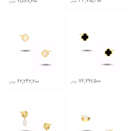
33,715,300
91,087,600
تومان
تومان
76,792,500
62,242,200
تومان
تومان