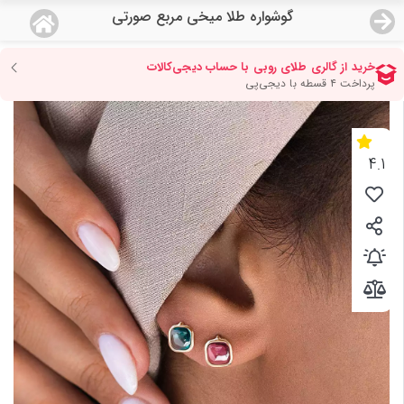
گوشواره طلا میخی مربع صورتی
منو
18,777,000
قیمت هرگرم طلای 18 عیار:
تومان
صفحه اصلی
دسته بندی محصولات
4.1
نمایندگی ها
مجله روبی
درباره ما
اعطای نمایندگی
تماس با ما