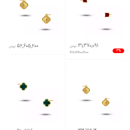
31,370,091
52,605,200
تومان
تومان
3%
32,340,300