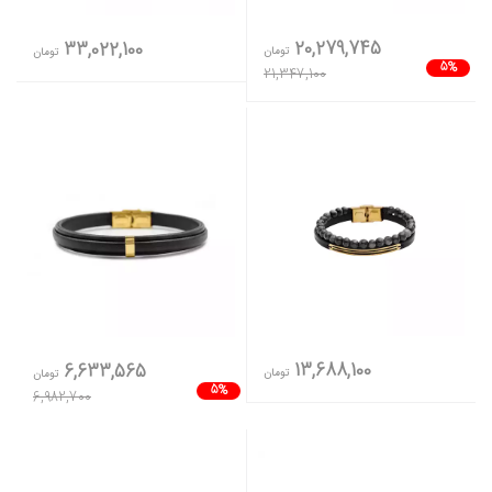
20,279,745
33,022,100
تومان
تومان
5%
21,347,100
13,688,100
6,633,565
تومان
تومان
5%
6,982,700