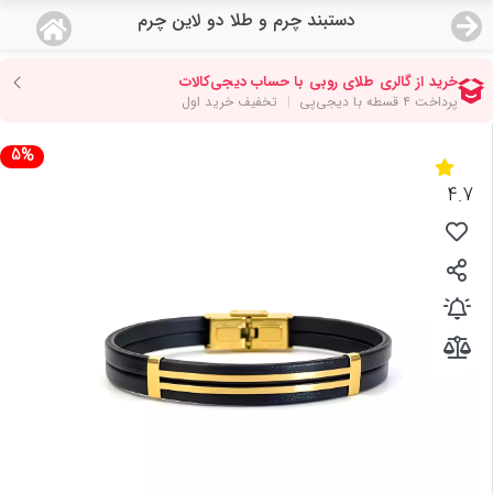
دستبند چرم و طلا دو لاین چرم
منو
18,554,000
قیمت هرگرم طلای 18 عیار:
تومان
صفحه اصلی
5%
دسته بندی محصولات
4.7
نمایندگی ها
مجله روبی
درباره ما
اعطای نمایندگی
تماس با ما