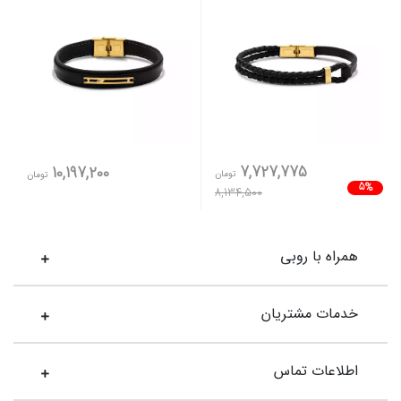
7,727,775
10,197,200
تومان
تومان
5%
8,134,500
همراه با روبی
خدمات مشتریان
اطلاعات تماس