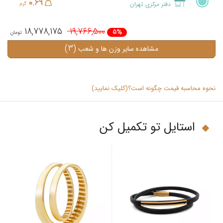
0.69
دفتر مرکزی تهران
گرم
18,778,175
19,766,500
5%
(3)
مشاهده سایر وزن ها و شعب
نحوه محاسبه قیمت چگونه است؟(کلیک نمایید)
استایل تو تکمیل کن