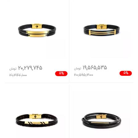
19,565,535
20,279,745
تومان
تومان
5%
5%
20,595,300
21,347,100