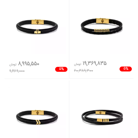
19,369,835
8,995,550
تومان
تومان
5%
5%
20,389,300
9,469,000