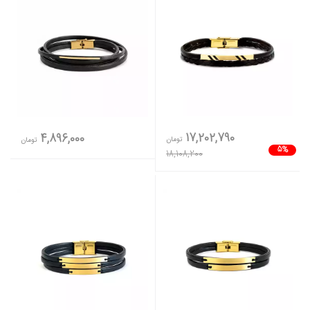
17,202,790
4,896,000
تومان
تومان
5%
18,108,200