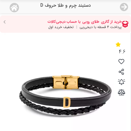
دستبند چرم و طلا حروف D
منو
18,743,000
قیمت هرگرم طلای 18 عیار:
تومان
صفحه اصلی
دسته بندی محصولات
4.6
نمایندگی ها
مجله روبی
درباره ما
اعطای نمایندگی
تماس با ما