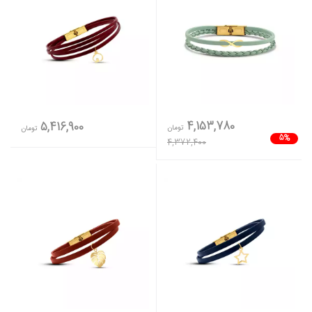
4,153,780
5,416,900
تومان
تومان
5%
4,372,400