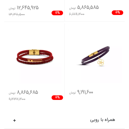
5,865,585
12,645,925
تومان
تومان
5%
5%
6,174,300
13,311,500
9,191,600
8,865,685
تومان
تومان
5%
9,332,300
همراه با روبی