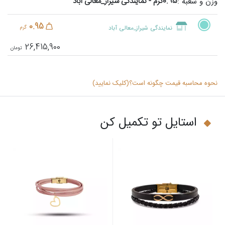
0.95گرم - نمایندگی شیراز_معالی آباد
وزن و شعبه :
0.95
نمایندگی شیراز_معالی آباد
گرم
26,415,900
نحوه محاسبه قیمت چگونه است؟(کلیک نمایید)
استایل تو تکمیل کن