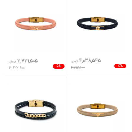
4,038,545
3,731,505
تومان
تومان
5%
5%
4,251,100
3,927,900