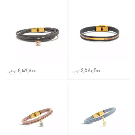
6,580,600
4,109,800
تومان
تومان